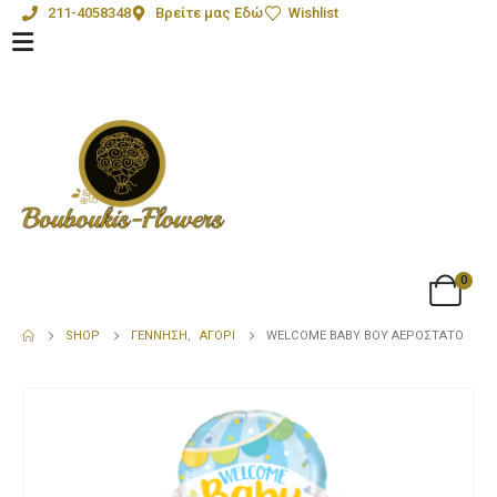
211-4058348
Βρείτε μας Εδώ
Wishlist
0
SHOP
ΓΈΝΝΗΣΗ
,
ΑΓΌΡΙ
WELCOME BABY BOY ΑΕΡΌΣΤΑΤΟ