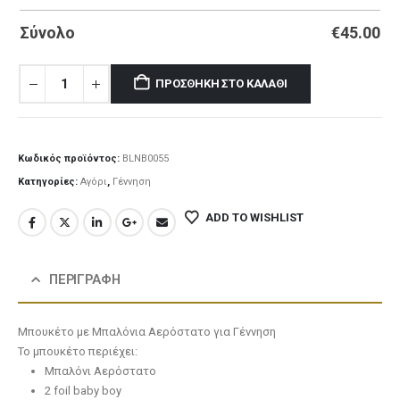
Σύνολο
€
45.00
Λούτρινο Μπεζ 35εκ
(€25.00)
Κόκκινο Λούτρινο 21εκ
(€15.00)
ΠΡΟΣΘΉΚΗ ΣΤΟ ΚΑΛΆΘΙ
Λούτρινο Κόκκινο 35εκ
(€25.00)
Κωδικός προϊόντος:
BLNB0055
Γαλάζιο Ελεφαντάκι 21εκ
(€18.00)
Κατηγορίες:
Αγόρι
,
Γέννηση
ADD TO WISHLIST
Λούτρινο Λευκό 35εκ
(€25.00)
Ροζ Ελεφαντάκι 21 εκ
(€18.00)
ΠΕΡΙΓΡΑΦΉ
Μπουκέτο με Μπαλόνια Αερόστατο για Γέννηση
Λούτρινο Γαλάζιο 35εκ
(€25.00)
Το μπουκέτο περιέχει:
Λούτρινο Μπεζ 35εκ
(€25.00)
Μπαλόνι Αερόστατο
2 foil baby boy