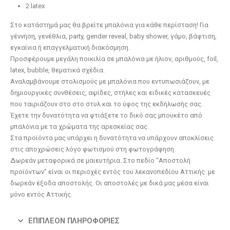
2 latex
Λούτρινο Ροζ 35εκ
(€25.00)
Στο κατάστημά μας θα βρείτε μπαλόνια για κάθε περίσταση! Για
Λούτρινο Κόκκινο 35εκ
(€25.00)
γέννηση, γενέθλια, party, gender reveal, baby shower, γάμο, βάφτιση,
εγκαίνια ή επαγγελματική διακόσμηση.
Προσφέρουμε μεγάλη ποικιλία σε μπαλόνια με ήλιον, αριθμούς, foil,
latex, bubble, θεματικά σχέδια.
Λούτρινο Γαλάζιο 45εκ
(€37.00)
Αναλαμβάνουμε στολισμούς με μπαλόνια που εντυπωσιάζουν, με
Λούτρινο Λευκό 35εκ
(€25.00)
δημιουργικές συνθέσεις, αψίδες, στήλες και ειδικές κατασκευές
που ταιριάζουν στο στο στυλ και το ύφος της εκδήλωσής σας.
Έχετε την δυνατότητα να φτιάξετε το δικό σας μπουκέτο από
μπαλόνια με τα χρώματα της αρεσκείας σας.
Λούτρινο Ροζ 45εκ
(€37.00)
Στα προϊόντα μας υπάρχει η δυνατότητα να υπάρχουν αποκλίσεις
Λούτρινο Γαλάζιο 35εκ
(€25.00)
στις αποχρώσεις λόγο φωτισμού στη φωτογράφηση.
Δωρεάν μεταφορικά σε μαιευτήρια. Στο πεδίο “Αποστολή
προϊόντων” είναι οι περιοχές εντός του λεκανοπεδίου Αττικής με
δωρεάν έξοδα αποστολής. Οι αποστολές με δικά μας μέσα είναι
Λούτρινο Μπεζ 45εκ
(€37.00)
μόνο εντός Αττικής.
Λούτρινο Ροζ 35εκ
(€25.00)
ΕΠΙΠΛΈΟΝ ΠΛΗΡΟΦΟΡΊΕΣ