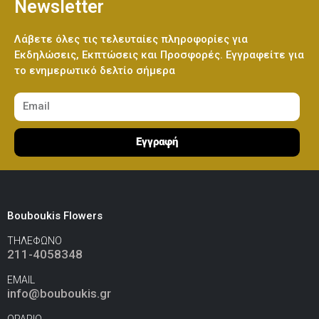
Newsletter
Ελεφαντάκι Γαλάζιο 50εκ
(€70.00)
Λούτρινο Κόκκινο 45εκ
(€37.00)
Λάβετε όλες τις τελευταίες πληροφορίες για
Εκδηλώσεις, Εκπτώσεις και Προσφορές. Εγγραφείτε για
το ενημερωτικό δελτίο σήμερα
Ελεφαντάκι Ροζ 50εκ
(€70.00)
Λούτρινο Καφέ ή Λευκό 60-70εκ
(€80.00)
Εγγραφή
Καμηλοπάρδαλη 80εκ
(€80.00)
Λούτρινο Γίγας 100-140εκ
(€180.00)
Bouboukis Flowers
ΤΗΛΕΦΩΝΟ
Ελεφαντάκι Γαλάζιο 50εκ
(€70.00)
211-4058348
EMAIL
info@bouboukis.gr
ΩΡΑΡΙΟ