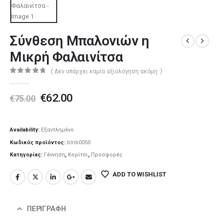
Σύνθεση Μπαλονιών η
Μικρή Φαλαινίτσα
( Δεν υπάρχει καμία αξιολόγηση ακόμη. )
0
out of 5
€
62.00
€
75.00
Availability:
Εξαντλημένο
Κωδικός προϊόντος:
blnb0050
Κατηγορίες:
Γέννηση
,
Κορίτσι
,
Προσφορές
ADD TO WISHLIST
ΠΕΡΙΓΡΑΦΉ