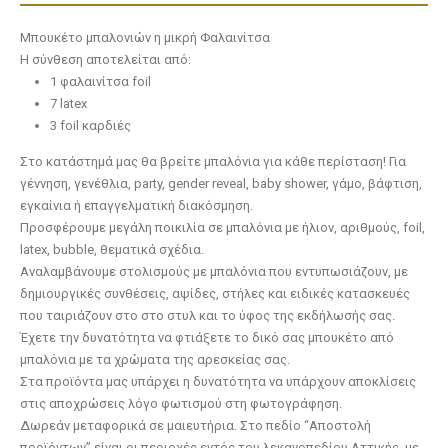
Μπουκέτο μπαλονιών η μικρή Φαλαινίτσα
Η σύνθεση αποτελείται από:
1 φαλαινίτσα foil
7 latex
3 foil καρδιές
Στο κατάστημά μας θα βρείτε μπαλόνια για κάθε περίσταση! Για
γέννηση, γενέθλια, party, gender reveal, baby shower, γάμο, βάφτιση,
εγκαίνια ή επαγγελματική διακόσμηση.
Προσφέρουμε μεγάλη ποικιλία σε μπαλόνια με ήλιον, αριθμούς, foil,
latex, bubble, θεματικά σχέδια.
Αναλαμβάνουμε στολισμούς με μπαλόνια που εντυπωσιάζουν, με
δημιουργικές συνθέσεις, αψίδες, στήλες και ειδικές κατασκευές
που ταιριάζουν στο στο στυλ και το ύφος της εκδήλωσής σας.
Έχετε την δυνατότητα να φτιάξετε το δικό σας μπουκέτο από
μπαλόνια με τα χρώματα της αρεσκείας σας.
Στα προϊόντα μας υπάρχει η δυνατότητα να υπάρχουν αποκλίσεις
στις αποχρώσεις λόγο φωτισμού στη φωτογράφηση.
Δωρεάν μεταφορικά σε μαιευτήρια. Στο πεδίο “Αποστολή
προϊόντων” είναι οι περιοχές εντός του λεκανοπεδίου Αττικής με