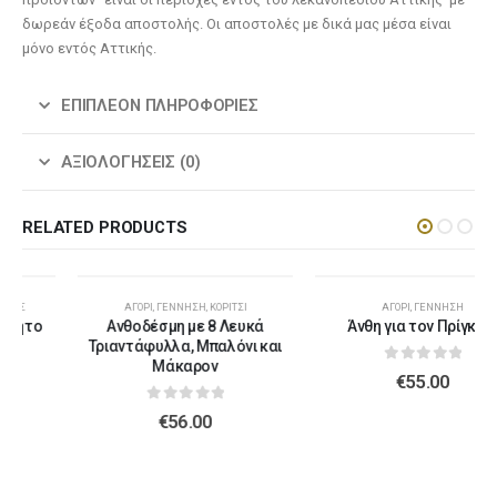
δωρεάν έξοδα αποστολής. Οι αποστολές με δικά μας μέσα είναι
μόνο εντός Αττικής.
ΕΠΙΠΛΈΟΝ ΠΛΗΡΟΦΟΡΊΕΣ
ΑΞΙΟΛΟΓΉΣΕΙΣ (0)
RELATED PRODUCTS
ΑΓΌΡΙ
,
ΓΈΝΝΗΣΗ
,
ΚΟΡΊΤΣΙ
ΑΓΌΡΙ
,
ΓΈΝΝΗΣΗ
Ανθοδέσμη με 8 Λευκά
Άνθη για τον Πρίγκιπα
Τριαντάφυλλα, Μπαλόνι και
Μάκαρον
0
out of 5
€
55.00
0
out of 5
€
56.00