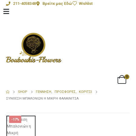
211-4058348
Βρείτε μας Εδώ
Wishlist
0
SHOP
ΓΈΝΝΗΣΗ
,
ΠΡΟΣΦΟΡΈΣ
,
ΚΟΡΊΤΣΙ
ΣΎΝΘΕΣΗ ΜΠΑΛΟΝΙΏΝ Η ΜΙΚΡΉ ΦΑΛΑΙΝΊΤΣΑ
-17%