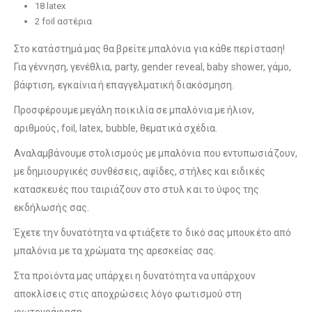
18 latex
Λούτρινο Μπεζ 35εκ
(€25.00)
2 foil αστέρια
Στο κατάστημά μας θα βρείτε μπαλόνια για κάθε περίσταση!
Για γέννηση, γενέθλια, party, gender reveal, baby shower, γάμο,
Λούτρινο Ροζ 35εκ
(€25.00)
Λούτρινο Κόκκινο 35εκ
(€25.00)
βάφτιση, εγκαίνια ή επαγγελματική διακόσμηση.
Προσφέρουμε μεγάλη ποικιλία σε μπαλόνια με ήλιον,
αριθμούς, foil, latex, bubble, θεματικά σχέδια.
Λούτρινο Γαλάζιο 45εκ
(€37.00)
Αναλαμβάνουμε στολισμούς με μπαλόνια που εντυπωσιάζουν,
Λούτρινο Λευκό 35εκ
(€25.00)
με δημιουργικές συνθέσεις, αψίδες, στήλες και ειδικές
κατασκευές που ταιριάζουν στο στυλ και το ύφος της
εκδήλωσής σας.
Λούτρινο Ροζ 45εκ
(€37.00)
Έχετε την δυνατότητα να φτιάξετε το δικό σας μπουκέτο από
Λούτρινο Γαλάζιο 35εκ
(€25.00)
μπαλόνια με τα χρώματα της αρεσκείας σας.
Στα προϊόντα μας υπάρχει η δυνατότητα να υπάρχουν
αποκλίσεις στις αποχρώσεις λόγο φωτισμού στη
Λούτρινο Μπεζ 45εκ
(€37.00)
Λούτρινο Ροζ 35εκ
(€25.00)
φωτογράφηση.