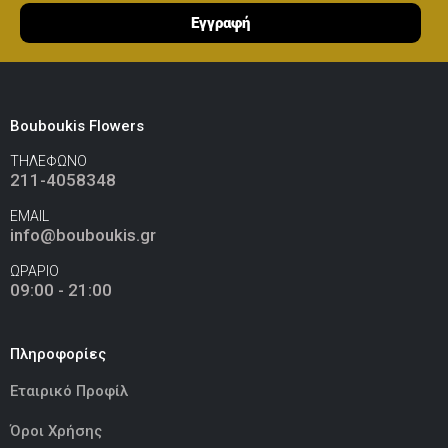
Εγγραφή
Ελεφαντάκι Ροζ 50εκ
(€70.00)
Bouboukis Flowers
ΤΗΛΕΦΩΝΟ
211-4058348
Καμηλοπάρδαλη 80εκ
(€80.00)
EMAIL
info@bouboukis.gr
ΩΡΑΡΙΟ
09:00 - 21:00
Πληροφορίες
Εταιρικό Προφίλ
Όροι Χρήσης