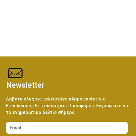
,
ΠΡΟΣΦΟΡΈΣ
Ελεφαντάκι Γαλάζιο 50εκ
(€70.00)
Λούτρινο Κόκκινο 45εκ
(€37.00)
Ελεφαντάκι Ροζ 50εκ
(€70.00)
Λούτρινο Καφέ ή Λευκό 60-70εκ
(€80.00)
Newsletter
Καμηλοπάρδαλη 80εκ
(€80.00)
Λούτρινο Γίγας 100-140εκ
(€180.00)
Λάβετε όλες τις τελευταίες πληροφορίες για
Εκδηλώσεις, Εκπτώσεις και Προσφορές. Εγγραφείτε για
το ενημερωτικό δελτίο σήμερα
Ελεφαντάκι Γαλάζιο 50εκ
(€70.00)