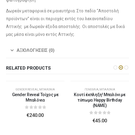
Δωρεάν μεταφορικά σε μαιευτήρια. Στο πεδίο “Αποστολή
προϊόντων” είναι οι περιοχές εντός του λεκανοπεδίου
Αττικής με δωρεάν έξοδα αποστολής. Οι αποστολές με δικά
Λούτρινο Λευκό 45εκ
(€37.00)
Λούτρινο Γαλάζιο 45εκ
(€37.00)
μας μέσα είναι μόνο εντός Αττικής.
ΑΞΙΟΛΟΓΉΣΕΙΣ (0)
Λούτρινο Κόκκινο 45εκ
(€37.00)
Λούτρινο Ροζ 45εκ
(€37.00)
RELATED PRODUCTS
GENDER REVEAL
,
ΜΠΑΛΌΝΙΑ
ΓΕΝΈΘΛΙΑ
,
ΜΠΑΛΌΝΙΑ
Λούτρινο Καφέ ή Λευκό 60-70εκ
(€80.00)
Gender Reveal Τοίχος με
Κουτί έκπληξη! Μπαλόνι με
Λούτρινο Μπεζ 45εκ
(€37.00)
Μπαλόνια
τύπωμα Happy Birthday
(NAME)
0
out of 5
€
240.00
0
out of 5
€
45.00
Λούτρινο Γίγας 100-140εκ
(€180.00)
Λούτρινο Λευκό 45εκ
(€37.00)