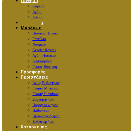
Γέννηση
Κορίτσι
Αγόρι
Δίδυμα
Λουλούδια
Μπαλόνια
Παιδικοί Ήρωες
Γενέθλια
Νούμερα
Gender Reveal
Αγάπη-Επέτειο
Διακόσμηση
Γάμος-Βάπτιση
Προσφορές
Περιστάσεις
Άγιος Βαλεντίνος
Γιορτή Μητέρας
Γιορτή Γυναίκας
Συγχαρητήρια
Happy new year
Halloween
Προτάσεις Δώρων
Συλλυπητήρια
Κατασκευές