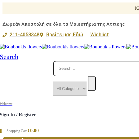
Κλ
Δωρεάν Αποστολή σε όλα τα Μαιευτήρια της Αττικής
211-4058348
Βρείτε μας Εδώ
Wishlist
Search
Welcome
Sign In / Register
€
0.00
Shopping Cart
0