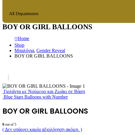
All Departments
BOY OR GIRL BALLOONS
Home
Shop
Μπαλόνια
,
Gender Reveal
BOY OR GIRL BALLOONS
Γιρλάντα με Νούμερο και Ζωάκι σε Βάση
Blue Stars Balloons with Number
BOY OR GIRL BALLOONS
0
out of 5
( Δεν υπάρχει καμία αξιολόγηση ακόμη. )