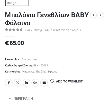
Μπαλόνια Γενεθλίων BABY
Φάλαινα
( Δεν υπάρχει καμία αξιολόγηση ακόμη. )
0
out of 5
€
65.00
Availability:
Εξαντλημένο
Κωδικός προϊόντος:
BLNHE0063
Κατηγορίες:
Μπαλόνια
,
Παιδικοί Ήρωες
ADD TO WISHLIST
ΠΕΡΙΓΡΑΦΉ