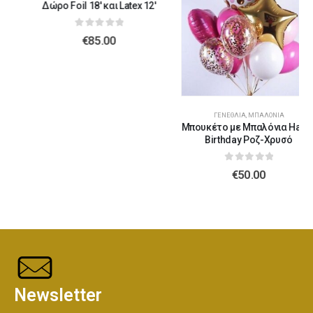
Δώρο Foil 18' και Latex 12'
0
out of 5
€
85.00
ΓΕΝΈΘΛΙΑ
,
ΜΠΑΛΌΝΙΑ
Μπουκέτο με Μπαλόνια Happy
Birthday Ροζ-Χρυσό
0
out of 5
€
50.00
Newsletter