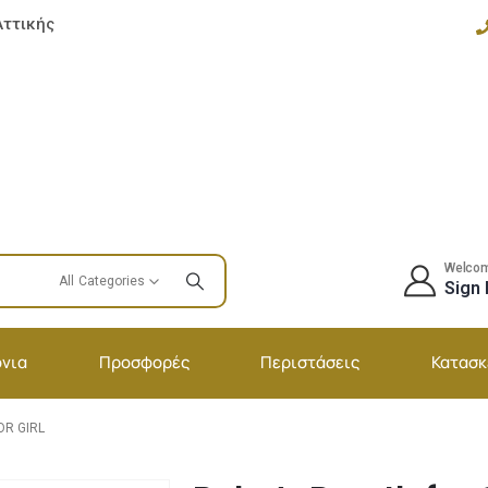
Αττικής
Welco
All Categories
Sign 
νια
Προσφορές
Περιστάσεις
Κατασκ
OR GIRL