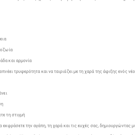
Λούτρινο Ροζ 35εκ
(€25.00)
ς
Λούτρινο Κόκκινο 35εκ
(€25.00)
λεια
Λούτρινο Γαλάζιο 45εκ
(€37.00)
ροζωία
Λούτρινο Λευκό 35εκ
(€25.00)
άδα και αρμονία
πνέει τρυφερότητα και να ταιριάζει με τη χαρά της άφιξης ενός νέο
Λούτρινο Ροζ 45εκ
(€37.00)
Λούτρινο Γαλάζιο 35εκ
(€25.00)
ένει
ση
Λούτρινο Μπεζ 45εκ
(€37.00)
τε τη στιγμή
Λούτρινο Ροζ 35εκ
(€25.00)
 να εκφράσετε την αγάπη, τη χαρά και τις ευχές σας, δημιουργώντας