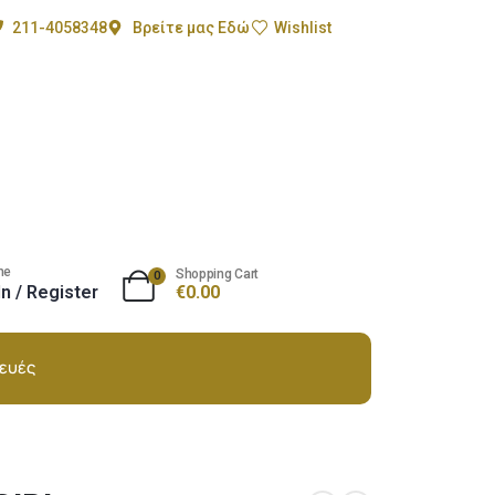
211-4058348
Βρείτε μας Εδώ
Wishlist
me
Shopping Cart
0
In / Register
€
0.00
ευές