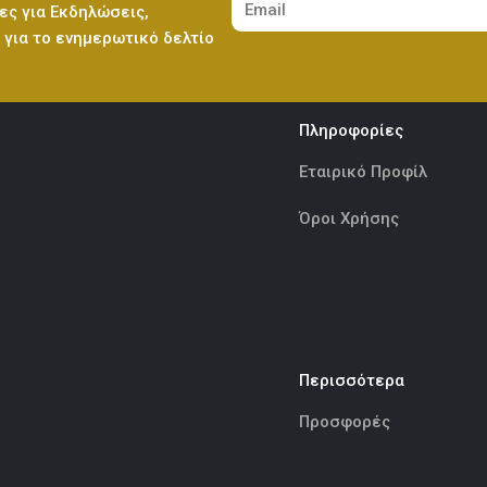
ες για Εκδηλώσεις,
Ελεφαντάκι Γαλάζιο 50εκ
(€70.00)
για το ενημερωτικό δελτίο
Λούτρινο Κόκκινο 45εκ
(€37.00)
Πληροφορίες
Ελεφαντάκι Ροζ 50εκ
(€70.00)
Λούτρινο Καφέ ή Λευκό 60-70εκ
(€80.00)
Εταιρικό Προφίλ
Όροι Χρήσης
Καμηλοπάρδαλη 80εκ
(€80.00)
Λούτρινο Γίγας 100-140εκ
(€180.00)
Περισσότερα
Ελεφαντάκι Γαλάζιο 50εκ
(€70.00)
Προσφορές