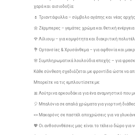
χαρά και αισιοδοξία:
🌷 Τριαντάφυλλα – σύμβολο αγάπης και νέας αρχή
🌼 Ζέρμπερες – γεμάτες χρώμα και θετική ενέργεια
🌹 Λίλιουμ – για κομψότητα και διακριτική πολυτέ
💐 Ορτανσίες & Χρυσάνθεμα – για αφθονία και μακ
🌸 Συμπληρωματικά λουλούδια εποχής – για φρεσκ
Κάθε σύνθεση σχεδιάζεται με φροντίδα ώστε να απο
Μπορείτε να τις εμπλουτίσετε με:
🎀 Λούτρινα αρκουδάκια για ένα αναμνηστικό που μ
🎈 Μπαλόνια σε απαλά χρώματα για γιορτινή διάθε
🍬 Μακαρόνς σε παστέλ αποχρώσεις για να γλυκάνε
💖 Οι ανθοσυνθέσεις μας είναι το τέλειο δώρο για