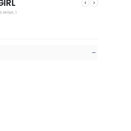
GIRL
η ακόμη. )