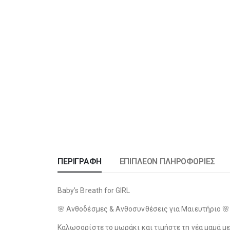
ΠΕΡΙΓΡΑΦΉ
ΕΠΙΠΛΈΟΝ ΠΛΗΡΟΦΟΡΊΕΣ
Baby’s Breath for GIRL
🌸 Ανθοδέσμες & Ανθοσυνθέσεις για Μαιευτήριο 🌸
Καλωσορίστε το μωράκι και τιμήστε τη νέα μαμά μ