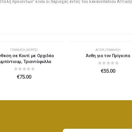
στολή προϊόντων” είναι οι περιοχές εντός του λεκανοπεδίου Αττικ
Λούτρινο Λευκό 45εκ
(€37.00)
Λούτρινο Γαλάζιο 45εκ
(€37.00)
Λούτρινο Κόκκινο 45εκ
(€37.00)
Λούτρινο Ροζ 45εκ
(€37.00)
ΓΈΝΝΗΣΗ
,
ΚΟΡΊΤΣΙ
ΑΓΌΡΙ
,
ΓΈΝΝΗΣΗ
νθεση σε Κουτί με Ορχιδέα
Άνθη για τον Πρίγκιπα
υμπίντιουμ, Τριαντάφυλλα
0
out of 5
€
55.00
Λούτρινο Καφέ ή Λευκό 60-70εκ
(€80.00)
0
out of 5
€
75.00
Λούτρινο Μπεζ 45εκ
(€37.00)
Λούτρινο Γίγας 100-140εκ
(€180.00)
Λούτρινο Λευκό 45εκ
(€37.00)