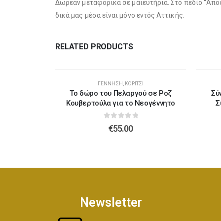
Δωρεάν μεταφορικά σε μαιευτήρια. Στο πεδίο “Απο
δικά μας μέσα είναι μόνο εντός Αττικής.
RELATED PRODUCTS
Η
ΓΈΝΝΗΣΗ
,
ΚΟΡΊΤΣΙ
για την νέα
Το δώρο του Πελαργού σε Ροζ
Σύ
Κουβερτούλα για το Νεογέννητο
Σ
5
0
out of 5
€
55.00
Newsletter