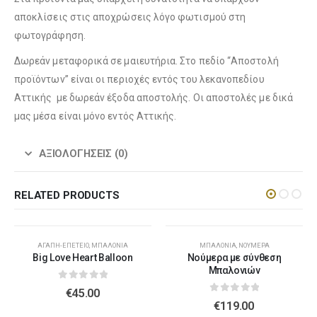
αποκλίσεις στις αποχρώσεις λόγο φωτισμού στη
φωτογράφηση.
Δωρεάν μεταφορικά σε μαιευτήρια. Στο πεδίο “Αποστολή
Λούτρινο Λευκό 45εκ
(€37.00)
Λούτρινο Γαλάζιο 45εκ
(€37.00)
προϊόντων” είναι οι περιοχές εντός του λεκανοπεδίου
Αττικής με δωρεάν έξοδα αποστολής. Οι αποστολές με δικά
μας μέσα είναι μόνο εντός Αττικής.
Λούτρινο Κόκκινο 45εκ
(€37.00)
Λούτρινο Ροζ 45εκ
(€37.00)
ΑΞΙΟΛΟΓΉΣΕΙΣ (0)
RELATED PRODUCTS
Λούτρινο Καφέ ή Λευκό 60-70εκ
(€80.00)
Λούτρινο Μπεζ 45εκ
(€37.00)
ΑΓΆΠΗ-ΕΠΈΤΕΙΟ
,
ΜΠΑΛΌΝΙΑ
ΜΠΑΛΌΝΙΑ
,
ΝΟΎΜΕΡΑ
Big Love Heart Balloon
Νούμερα με σύνθεση
Μπαλονιών
0
out of 5
€
45.00
Λούτρινο Γίγας 100-140εκ
(€180.00)
0
out of 5
Λούτρινο Λευκό 45εκ
(€37.00)
€
119.00