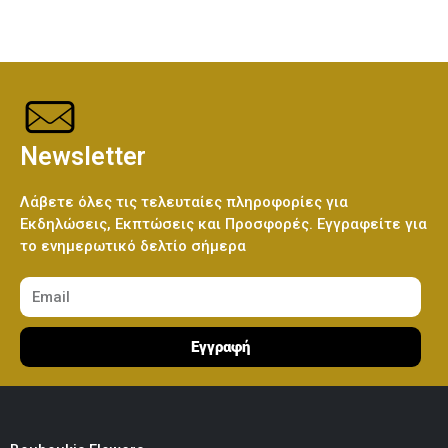
Ελεφαντάκι Γαλάζιο 50εκ
(€70.00)
Λούτρινο Κόκκινο 45εκ
(€37.00)
Newsletter
Ελεφαντάκι Ροζ 50εκ
(€70.00)
Λούτρινο Καφέ ή Λευκό 60-70εκ
(€80.00)
Λάβετε όλες τις τελευταίες πληροφορίες για
Εκδηλώσεις, Εκπτώσεις και Προσφορές. Εγγραφείτε για
το ενημερωτικό δελτίο σήμερα
Καμηλοπάρδαλη 80εκ
(€80.00)
Λούτρινο Γίγας 100-140εκ
(€180.00)
Εγγραφή
Ελεφαντάκι Γαλάζιο 50εκ
(€70.00)