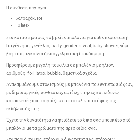
Λούτρινο Μπεζ 35εκ
(€25.00)
Η σύνθεση περιέχει:
βατραχάκι foil
10 latex
Λούτρινο Ροζ 35εκ
(€25.00)
Στο κατάστημά μας θα βρείτε μπαλόνια για κάθε περίσταση!
Λούτρινο Κόκκινο 35εκ
(€25.00)
Για γέννηση, γενέθλια, party, gender reveal, baby shower, γάμο,
βάφτιση, εγκαίνια ή επαγγελματική διακόσμηση.
Προσφέρουμε μεγάλη ποικιλία σε μπαλόνια με ήλιον,
Λούτρινο Γαλάζιο 45εκ
(€37.00)
Λούτρινο Λευκό 35εκ
(€25.00)
αριθμούς, foil, latex, bubble, θεματικά σχέδια.
Αναλαμβάνουμε στολισμούς με μπαλόνια που εντυπωσιάζουν,
με δημιουργικές συνθέσεις, αψίδες, στήλες και ειδικές
Λούτρινο Ροζ 45εκ
(€37.00)
κατασκευές που ταιριάζουν στο στυλ και το ύφος της
Λούτρινο Γαλάζιο 35εκ
(€25.00)
εκδήλωσής σας.
Έχετε την δυνατότητα να φτιάξετε το δικό σας μπουκέτο από
μπαλόνια με τα χρώματα της αρεσκείας σας.
Λούτρινο Μπεζ 45εκ
(€37.00)
Λούτρινο Ροζ 35εκ
(€25.00)
Στα προϊόντα μας υπάρχει η δυνατότητα να υπάρχουν