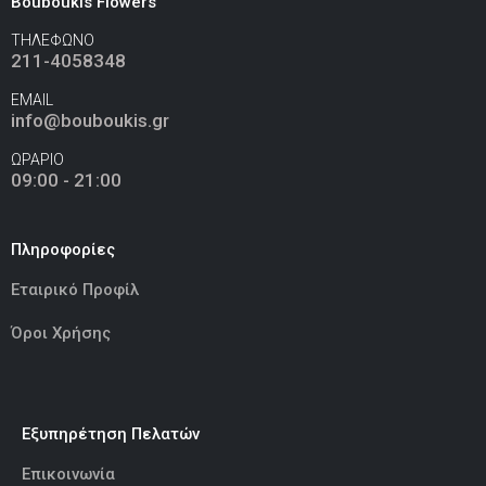
Bouboukis Flowers
ΤΗΛΕΦΩΝΟ
211-4058348
Ελεφαντάκι Ροζ 50εκ
(€70.00)
EMAIL
info@bouboukis.gr
ΩΡΑΡΙΟ
09:00 - 21:00
Καμηλοπάρδαλη 80εκ
(€80.00)
Πληροφορίες
Εταιρικό Προφίλ
Όροι Χρήσης
Εξυπηρέτηση Πελατών
Επικοινωνία