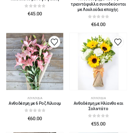
τριαντάφυλλα συνοδεύονται
με Λουλούδια εποχής.
0
out of 5
€
45.00
0
out of 5
€
64.00
ΛΟΥΛΟΎΔΙΑ
ΛΟΥΛΟΎΔΙΑ
Ανθοδέσμη με 6 Ροζ Λίλιουμ
Ανθοδέσμη με Ηλίανθο και
Σολιντάτο
0
out of 5
€
60.00
0
out of 5
€
55.00