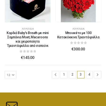
ΛΟΥΛΟΎΔΙΑ
ΛΟΥΛΟΎΔΙΑ
Καρδιά Baby's Breath με mini
Μπουκέτο με 100
Σαμπάνια Moet, Macaroons
Κατακόκκινα Τριαντάφυλλα
και χειροποίητα
Τριαντάφυλλα από σαπούνι
0
out of 5
€
300.00
0
out of 5
€
145.00
1
2
3
4