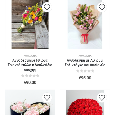
ΛΟΥΛΟΎΔΙΑ
ΛΟΥΛΟΎΔΙΑ
Ανθοδέσμη με Ήλιους
Ανθοδέσμη με Λίλιουμ,
Τριαντάφυλλα κ Λουλούδια
Σολιντάγκο και Λυσίανθο
εποχής
0
out of 5
€
95.00
0
out of 5
€
90.00