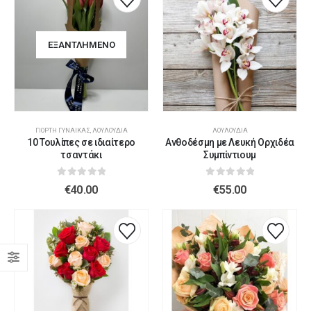
ΕΞΑΝΤΛΗΜΈΝΟ
ΓΙΟΡΤΉ ΓΥΝΑΊΚΑΣ
,
ΛΟΥΛΟΎΔΙΑ
ΛΟΥΛΟΎΔΙΑ
10 Τουλίπες σε ιδιαίτερο
Ανθοδέσμη με Λευκή Ορχιδέα
τσαντάκι
Συμπίντιουμ
0
out of 5
0
out of 5
€
40.00
€
55.00