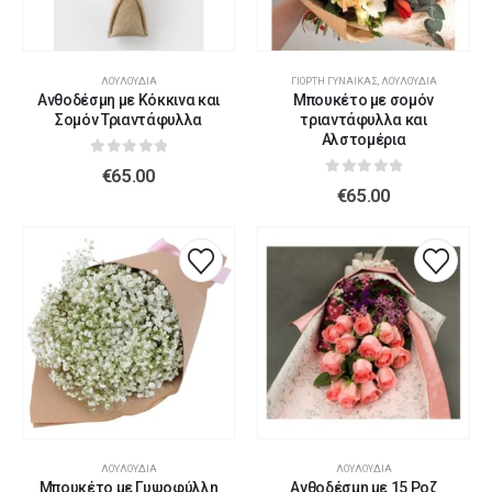
ΛΟΥΛΟΎΔΙΑ
ΓΙΟΡΤΉ ΓΥΝΑΊΚΑΣ
,
ΛΟΥΛΟΎΔΙΑ
Ανθοδέσμη με Κόκκινα και
Μπουκέτο με σομόν
Σομόν Τριαντάφυλλα
τριαντάφυλλα και
Αλστομέρια
0
out of 5
€
65.00
0
out of 5
€
65.00
ΛΟΥΛΟΎΔΙΑ
ΛΟΥΛΟΎΔΙΑ
Μπουκέτο με Γυψοφύλλη
Ανθοδέσμη με 15 Ροζ