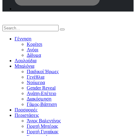
Γέννηση
Κορίτσι
Αγόρι
Δίδυμα
Λουλούδια
Μπαλόνια
Παιδικοί Ήρωες
Γενέθλια
Νούμερα
Gender Reveal
Αγάπη-Επέτειο
Διακόσμηση
Γάμος-Βάπτιση
Προσφορές
Περιστάσεις
Άγιος Βαλεντίνος
Γιορτή Μητέρας
Γιορτή Γυναίκας