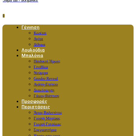
0
Γέννηση
Κορίτσι
Αγόρι
Δίδυμα
Λουλούδια
Μπαλόνια
Παιδικοί Ήρωες
Γενέθλια
Νούμερα
Gender Reveal
Αγάπη-Επέτειο
Διακόσμηση
Γάμος-Βάπτιση
Προσφορές
Περιστάσεις
Άγιος Βαλεντίνος
Γιορτή Μητέρας
Γιορτή Γυναίκας
Συγχαρητήρια
Happy new year