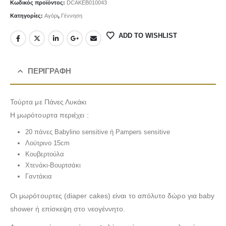
Κωδικός προϊόντος:
DCAKEB010043
Κατηγορίες:
Αγόρι
,
Γέννηση
ADD TO WISHLIST
Λούτρινο Λευκό 35εκ
(€25.00)
Ροζ Ελεφαντάκι 21 εκ
(€18.00)
ΠΕΡΙΓΡΑΦΉ
Λούτρινο Γαλάζιο 35εκ
(€25.00)
Λούτρινο Μπεζ 35εκ
(€25.00)
Τούρτα με Πάνες Λυκάκι
Η μωρότουρτα περιέχει :
20 πάνες Babylino sensitive ή Pampers sensitive
Λούτρινο 15cm
Λούτρινο Ροζ 35εκ
(€25.00)
Κουβερτούλα
Λούτρινο Κόκκινο 35εκ
(€25.00)
Χτενάκι-Βουρτσάκι
Γαντάκια
Οι μωρότουρτες (diaper cakes) είναι το απόλυτο δώρο για baby
Λούτρινο Γαλάζιο 45εκ
(€37.00)
shower ή επίσκεψη στο νεογέννητο.
Λούτρινο Λευκό 35εκ
(€25.00)