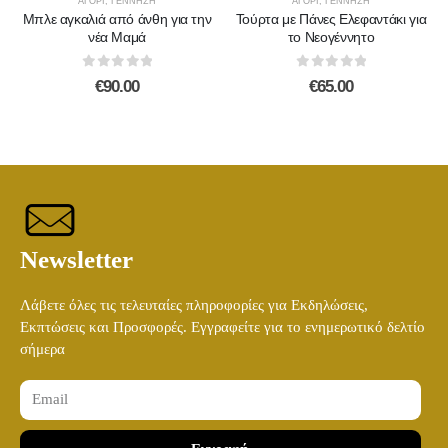
ΑΓΌΡΙ
,
ΓΈΝΝΗΣΗ
ΑΓΌΡΙ
,
ΓΈΝΝΗΣΗ
Μπλε αγκαλιά από άνθη για την
Τούρτα με Πάνες Ελεφαντάκι για
νέα Μαμά
το Νεογέννητο
Λούτρινο Καφέ ή Λευκό 60-70εκ
(€80.00)
Λούτρινο Μπεζ 45εκ
(€37.00)
0
out of 5
0
out of 5
€
90.00
€
65.00
Λούτρινο Γίγας 100-140εκ
(€180.00)
Λούτρινο Λευκό 45εκ
(€37.00)
Newsletter
Ελεφαντάκι Γαλάζιο 50εκ
(€70.00)
Λούτρινο Κόκκινο 45εκ
(€37.00)
Λάβετε όλες τις τελευταίες πληροφορίες για Εκδηλώσεις,
Εκπτώσεις και Προσφορές. Εγγραφείτε για το ενημερωτικό δελτίο
σήμερα
Ελεφαντάκι Ροζ 50εκ
(€70.00)
Λούτρινο Καφέ ή Λευκό 60-70εκ
(€80.00)