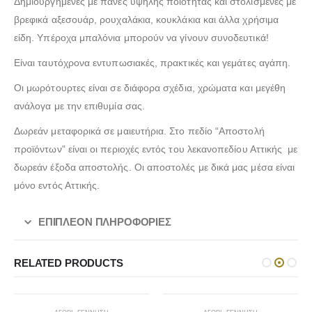
Δημιουργημένες με πάνες υψηλής ποιότητας και στολισμένες με
βρεφικά αξεσουάρ, ρουχαλάκια, κουκλάκια και άλλα χρήσιμα
είδη. Υπέροχα μπαλόνια μπορούν να γίνουν συνοδευτικά!
Λούτρινο Ροζ 45εκ
(€37.00)
Λούτρινο Γαλάζιο 35εκ
(€25.00)
Είναι ταυτόχρονα εντυπωσιακές, πρακτικές και γεμάτες αγάπη.
Οι μωρότουρτες είναι σε διάφορα σχέδια, χρώματα και μεγέθη
ανάλογα με την επιθυμία σας.
Λούτρινο Μπεζ 45εκ
(€37.00)
Λούτρινο Ροζ 35εκ
(€25.00)
Δωρεάν μεταφορικά σε μαιευτήρια. Στο πεδίο “Αποστολή
προϊόντων” είναι οι περιοχές εντός του λεκανοπεδίου Αττικής με
δωρεάν έξοδα αποστολής. Οι αποστολές με δικά μας μέσα είναι
μόνο εντός Αττικής.
Λούτρινο Λευκό 45εκ
(€37.00)
Λούτρινο Γαλάζιο 45εκ
(€37.00)
ΕΠΙΠΛΈΟΝ ΠΛΗΡΟΦΟΡΊΕΣ
RELATED PRODUCTS
Λούτρινο Κόκκινο 45εκ
(€37.00)
Λούτρινο Ροζ 45εκ
(€37.00)