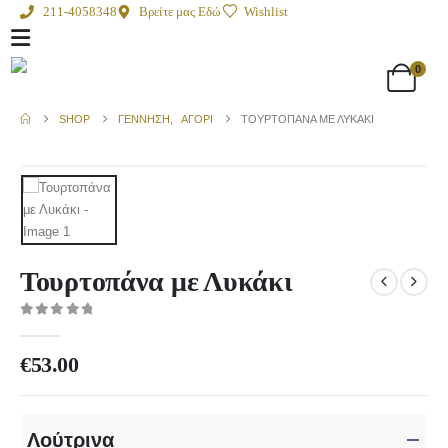
211-4058348
Βρείτε μας Εδώ
Wishlist
0
SHOP
ΓΈΝΝΗΣΗ
,
ΑΓΌΡΙ
ΤΟΥΡΤΟΠΆΝΑ ΜΕ ΛΥΚΆΚΙ
Τουρτοπάνα με Λυκάκι
0
out of 5
€
53.00
Λούτρινα