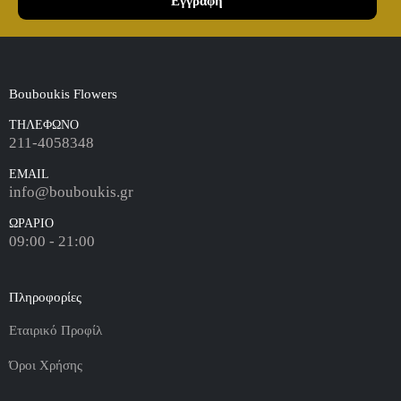
Εγγραφή
Καμηλοπάρδαλη 80εκ
(€80.00)
Λούτρινο Γίγας 100-140εκ
(€180.00)
Bouboukis Flowers
ΤΗΛΕΦΩΝΟ
Ελεφαντάκι Γαλάζιο 50εκ
(€70.00)
211-4058348
EMAIL
info@bouboukis.gr
ΩΡΑΡΙΟ
Ελεφαντάκι Ροζ 50εκ
(€70.00)
09:00 - 21:00
Πληροφορίες
Καμηλοπάρδαλη 80εκ
(€80.00)
Εταιρικό Προφίλ
Όροι Χρήσης