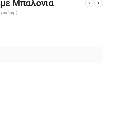
 με Μπαλόνια
η ακόμη. )