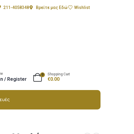
211-4058348
Βρείτε μας Εδώ
Wishlist
me
Shopping Cart
0
In / Register
€
0.00
ευές