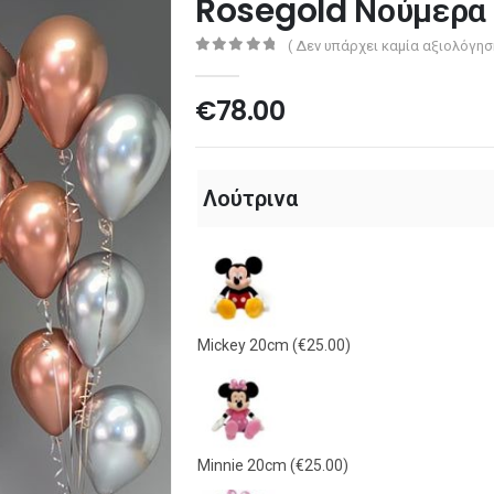
Rosegold Νούμερα
( Δεν υπάρχει καμία αξιολόγησ
0
out of 5
€
78.00
Λούτρινα
Mickey 20cm
(€25.00)
Minnie 20cm
(€25.00)