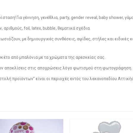
Λούτρινο Ροζ 35εκ
(€25.00)
σταση! Για γέννηση, γενέθλια, party, gender reveal, baby shower, γά
Λούτρινο Κόκκινο 35εκ
(€25.00)
αριθμούς, foil, latex, bubble, θεματικά σχέδια.
σιάζουν, με δημιουργικές συνθέσεις, αψίδες, στήλες και ειδικές κ
Λούτρινο Γαλάζιο 45εκ
(€37.00)
Λούτρινο Λευκό 35εκ
(€25.00)
υκέτο από μπαλόνια με τα χρώματα της αρεσκείας σας.
ουν αποκλίσεις στις αποχρώσεις λόγο φωτισμού στη φωτογράφηση.
Λούτρινο Ροζ 45εκ
(€37.00)
στολή προϊόντων” είναι οι περιοχές εντός του λεκανοπεδίου Αττικ
Λούτρινο Γαλάζιο 35εκ
(€25.00)
Λούτρινο Μπεζ 45εκ
(€37.00)
Λούτρινο Ροζ 35εκ
(€25.00)