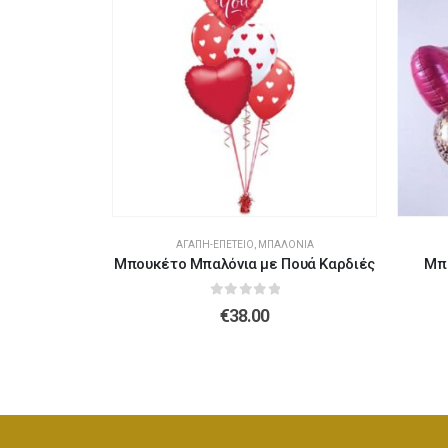
ΤΉΡΙΑ
ΑΓΆΠΗ-ΕΠΈΤΕΙΟ
,
ΜΠΑΛΌΝΙΑ
ulation
Μπουκέτο Μπαλόνια με Πουά Καρδιές
Μπ
5
0
out of 5
€
38.00