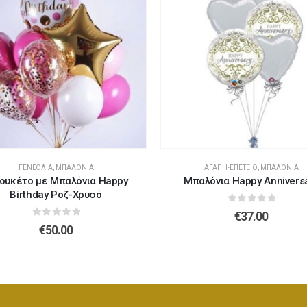
Λούτρινο Λευκό 45εκ
(€37.00)
Λούτρινο Γαλάζιο 45εκ
(€37.00)
Λούτρινο Κόκκινο 45εκ
(€37.00)
Λούτρινο Ροζ 45εκ
(€37.00)
ΓΕΝΈΘΛΙΑ
,
ΜΠΑΛΌΝΙΑ
ΑΓΆΠΗ-ΕΠΈΤΕΙΟ
,
ΜΠΑΛΌΝΙΑ
Λούτρινο Καφέ ή Λευκό 60-70εκ
(€80.00)
ουκέτο με Μπαλόνια Happy
Μπαλόνια Happy Annivers
Λούτρινο Μπεζ 45εκ
(€37.00)
Birthday Ροζ-Χρυσό
0
out of 5
€
37.00
0
out of 5
€
50.00
Λούτρινο Γίγας 100-140εκ
(€180.00)
Λούτρινο Λευκό 45εκ
(€37.00)