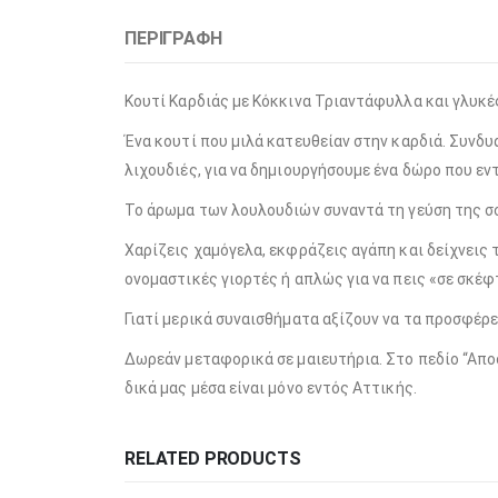
ΠΕΡΙΓΡΑΦΉ
Κουτί Καρδιάς με Κόκκινα Τριαντάφυλλα και γλυκές
Ένα κουτί που μιλά κατευθείαν στην καρδιά. Συνδ
λιχουδιές, για να δημιουργήσουμε ένα δώρο που ε
Το άρωμα των λουλουδιών συναντά τη γεύση της σο
Χαρίζεις χαμόγελα, εκφράζεις αγάπη και δείχνεις τ
ονομαστικές γιορτές ή απλώς για να πεις «σε σκέφ
Γιατί μερικά συναισθήματα αξίζουν να τα προσφέρε
Δωρεάν μεταφορικά σε μαιευτήρια. Στο πεδίο “Απο
δικά μας μέσα είναι μόνο εντός Αττικής.
RELATED PRODUCTS