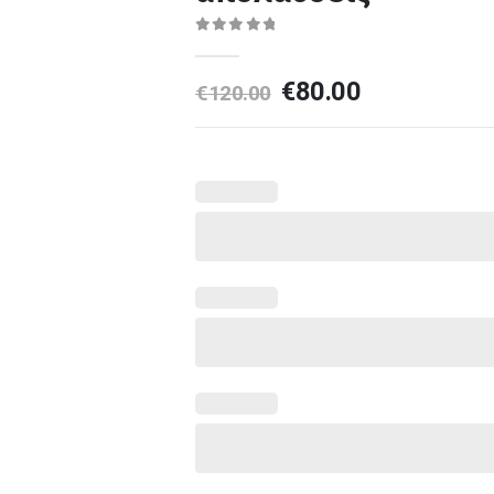
0
out of 5
€
80.00
€
120.00