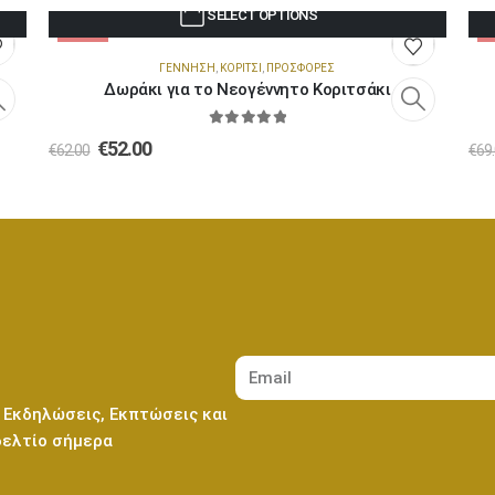
SELECT OPTIONS
-16%
ΓΈΝΝΗΣΗ
,
ΚΟΡΊΤΣΙ
,
ΠΡΟΣΦΟΡΈΣ
Δωράκι για το Νεογέννητο Κοριτσάκι
0
out of 5
€
52.00
€
62.00
€
69
 Εκδηλώσεις, Εκπτώσεις και
δελτίο σήμερα