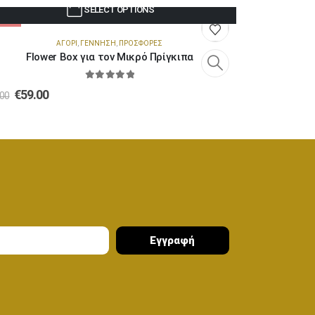
SELECT OPTIONS
-14%
-17%
ΑΓΌΡΙ
,
ΓΈΝΝΗΣΗ
,
ΠΡΟΣΦΟΡΈΣ
ΑΓΆΠΗ-ΕΠΈΤ
Flower Box για τον Μικρό Πρίγκιπα
0
out of 5
€
59.00
€
75.0
.00
€
90.00
Εγγραφή