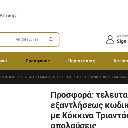
 Αττικής
Welco
Sign 
νια
Προσφορές
Περιστάσεις
Κατασ
ΟΣΦΟΡΆ: ΤΕΛΕΥΤΑΊΑ ΤΕΜΆΧΙΑ ΜΈΧΡΙ ΕΞΑΝΤΛΉΣΕΩΣ ΚΩΔΙΚΟΎ. ΚΟΥΤΊ ΚΑΡΔΙΆΣ
Προσφορά: τελευταί
εξαντλήσεως κωδικ
με Κόκκινα Τριαντά
απολαύσεις