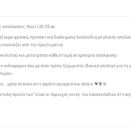
 απολαύσεις. Κουτί 20-25 εκ.
υάζουμε φρέσκα, προσεκτικά διαλεγμένα λουλούδια με γλυκές απολα
ντυπωσιάζει από την πρώτη ματιά.
κολάτας και μετατρέπει κάθε στιγμή σε εμπειρία απόλαυσης.
ο ενδιαφέρον σου με έναν τρόπο ξεχωριστό. Ιδανική επιλογή για τη γ
τομαι».
ις… μέσα σε ένα κουτί γεμάτο ομορφιά και γλύκα. 💝🍫🌸
στολή προϊόντων” είναι οι περιοχές εντός του λεκανοπεδίου Αττικ