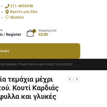
211-4058348
Βρείτε μας Εδώ
Wishlist
me
Shopping Cart
0
In / Register
€
0.00
κευές
 ΜΕ ΚΌΚΚΙΝΑ ΤΡΙΑΝΤΆΦΥΛΛΑ ΚΑΙ ΓΛΥΚΈΣ ΑΠΟΛΑΎΣΕΙΣ
α τεμάχια μέχρι
ού. Κουτί Καρδιάς
φυλλα και γλυκές