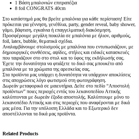
1 Βάση μπαλονιών επιτραπέζια
8 foil CONGRATS 40cm
Στο κατάστημά μας θα βρείτε μπαλόνια για κάθε περίσταση! Είτε
πρόκειται για γέννηση, γενέθλια, party, gender reveal, baby shower,
γάμο, βάφτιση, εγκαίνια ή επαγγελματική διακόσμηση.
Προσφέρουμε μεγάλη ποικιλία σε μπαλόνια με ήλιον, αριθμούς,
foil, latex, bubble, θεματικά σχέδια.
Αναλαμβάνουμε στολισμούς με μπαλόνια που εντυπωσιάζουν, με
δημιουργικές συνθέσεις, αψίδες, στήλες και ειδικές κατασκευές
που ταιριάζουν στο στο στυλ και το ύφος της εκδήλωσής σας.
Έχετε την δυνατότητα να φτιάξετε το δικό σας μπουκέτο από
μπαλόνια με τα χρώματα της αρεσκείας σας.
Στα προϊόντα μας υπάρχει η δυνατότητα να υπάρχουν αποκλίσεις
στις αποχρώσεις λόγο φωτισμού στη φωτογράφηση.
Δωρεάν μεταφορικά σε μαιευτήρια. Δείτε στο πεδίο “Αποστολή
προϊόντων” ποιες περιοχές εντός του λεκανοπεδίου Αττικής
καλύπτονται με δωρεάν έξοδα αποστολής. Καλύπτουμε μόνο το
λεκανοπέδιο Αττικής και στις περιοχές που αναφέρονται με δικά
μας μέσα. Για την υπόλοιπη Ελλάδα και το Εξωτερικό δεν
αποστέλλονται τα δικά μας προϊόντα.
Related Products