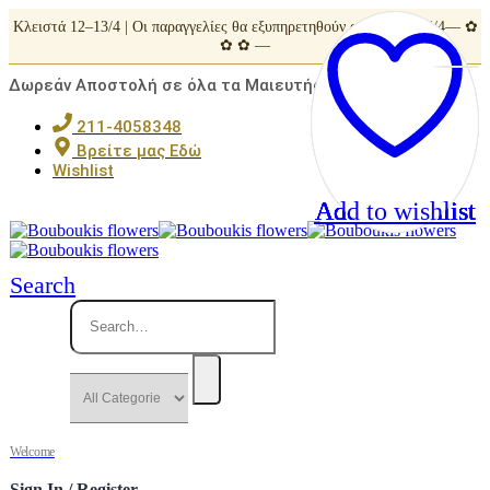
Κλειστά 12–13/4 | Οι παραγγελίες θα εξυπηρετηθούν από Τρίτη 14/4— ✿
✿ ✿ —
Δωρεάν Αποστολή σε όλα τα Μαιευτήρια της Αττικής
211-4058348
Βρείτε μας Εδώ
Wishlist
Add to wishlist
Add to wishlist
Add to wishlist
Add to wishlist
Add to wishlist
Search
Welcome
Sign In / Register