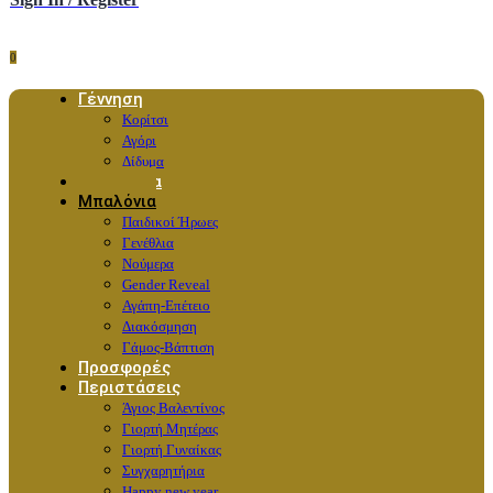
0
Γέννηση
Κορίτσι
Αγόρι
Δίδυμα
Λουλούδια
Μπαλόνια
Παιδικοί Ήρωες
Γενέθλια
Νούμερα
Gender Reveal
Αγάπη-Επέτειο
Διακόσμηση
Γάμος-Βάπτιση
Προσφορές
Περιστάσεις
Άγιος Βαλεντίνος
Γιορτή Μητέρας
Γιορτή Γυναίκας
Συγχαρητήρια
Happy new year