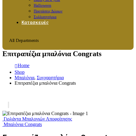
Halloween
Προτάσεις Δώρων
Συλλυπητήρια
Κατασκευές
All Departments
Επιτραπέζια μπαλόνια Congrats
Home
Shop
Μπαλόνια
,
Συγχαρητήρια
Επιτραπέζια μπαλόνια Congrats
Γιρλάντα Μπαλονιών Αποφοίτησης
Μπαλόνια Congrats