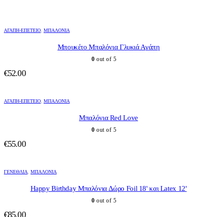
ΑΓΆΠΗ-ΕΠΈΤΕΙΟ
,
ΜΠΑΛΌΝΙΑ
Μπουκέτο Μπαλόνια Γλυκιά Αγάπη
0
out of 5
€
52.00
ΑΓΆΠΗ-ΕΠΈΤΕΙΟ
,
ΜΠΑΛΌΝΙΑ
Μπαλόνια Red Love
0
out of 5
€
55.00
ΓΕΝΈΘΛΙΑ
,
ΜΠΑΛΌΝΙΑ
Happy Birthday Μπαλόνια Δώρο Foil 18' και Latex 12'
0
out of 5
€
85.00