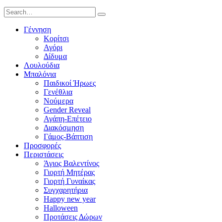
Γέννηση
Κορίτσι
Αγόρι
Δίδυμα
Λουλούδια
Μπαλόνια
Παιδικοί Ήρωες
Γενέθλια
Νούμερα
Gender Reveal
Αγάπη-Επέτειο
Διακόσμηση
Γάμος-Βάπτιση
Προσφορές
Περιστάσεις
Άγιος Βαλεντίνος
Γιορτή Μητέρας
Γιορτή Γυναίκας
Συγχαρητήρια
Happy new year
Halloween
Προτάσεις Δώρων