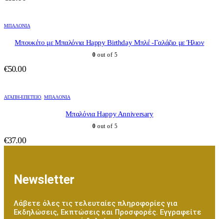
ΜΠΑΛΌΝΙΑ
Μπουκέτο με Μπαλόνια Happy Birthday Μπλέ -Γαλάζιο με Ήλιον
0
out of 5
€
50.00
ΑΓΆΠΗ-ΕΠΈΤΕΙΟ
,
ΜΠΑΛΌΝΙΑ
Μπαλόνια Happy Anniversary
0
out of 5
€
37.00
Newsletter
Λάβετε όλες τις τελευταίες πληροφορίες για
Εκδηλώσεις, Εκπτώσεις και Προσφορές. Εγγραφείτε