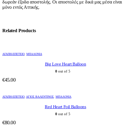
δωρεάν έξοδα αποστολής. Οι αποστολές με δικά μας μέσα είναι
μόνο εντός Αττικής.
Related Products
ΑΓΆΠΗ-ΕΠΈΤΕΙΟ
,
ΜΠΑΛΌΝΙΑ
Big Love Heart Balloon
0
out of 5
€
45.00
ΑΓΆΠΗ-ΕΠΈΤΕΙΟ
,
ΆΓΙΟΣ ΒΑΛΕΝΤΊΝΟΣ
,
ΜΠΑΛΌΝΙΑ
Red Heart Foil Balloons
0
out of 5
€
80.00