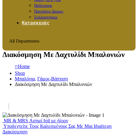
Halloween
Προτάσεις Δώρων
Συλλυπητήρια
Κατασκευές
All Departments
Διακόσμηση Με Δαχτυλίδι Μπαλονιών
Home
Shop
Μπαλόνια
,
Γάμος-Βάπτιση
Διακόσμηση Με Δαχτυλίδι Μπαλονιών
MR & MRS Ασημί foil με ήλιον
Υποδεχτείτε Τους Καλεσμένους Σας Με Μια Ιδιαίτερη
Διακόσμηση