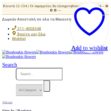
Κλειστά 12–13/4 | Οι παραγγελίες θα εξυπηρετηθούν από Τρίτη 14/4— ✿
✿ ✿ —
Δωρεάν Αποστολή σε όλα τα Μαιευτήρια της Αττικής
211-4058348
Βρείτε μας Εδώ
Wishlist
Add to wishlist
Add to wishlist
Add to wishlist
Add to wishlist
Add to wishlist
Search
Welcome
Sign In / Register