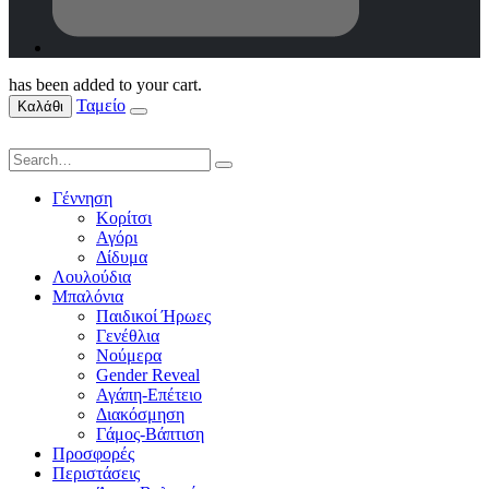
has been added to your cart.
Ταμείο
Καλάθι
Γέννηση
Κορίτσι
Αγόρι
Δίδυμα
Λουλούδια
Μπαλόνια
Παιδικοί Ήρωες
Γενέθλια
Νούμερα
Gender Reveal
Αγάπη-Επέτειο
Διακόσμηση
Γάμος-Βάπτιση
Προσφορές
Περιστάσεις