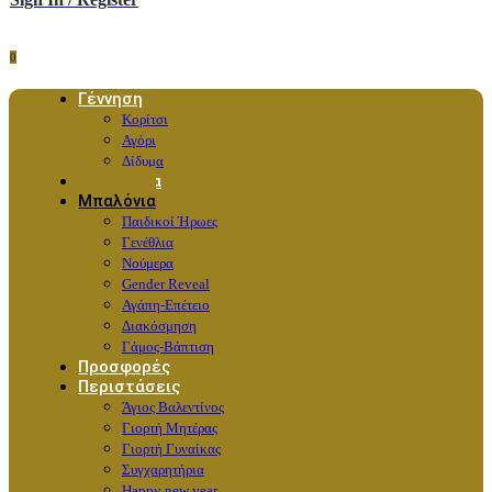
0
Γέννηση
Κορίτσι
Αγόρι
Δίδυμα
Λουλούδια
Μπαλόνια
Παιδικοί Ήρωες
Γενέθλια
Νούμερα
Gender Reveal
Αγάπη-Επέτειο
Διακόσμηση
Γάμος-Βάπτιση
Προσφορές
Περιστάσεις
Άγιος Βαλεντίνος
Γιορτή Μητέρας
Γιορτή Γυναίκας
Συγχαρητήρια
Happy new year