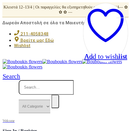
Κλειστά 12–13/4 | Οι παραγγελίες θα εξυπηρετηθούν από Τρίτη 14/4— ✿
✿ ✿ —
Δωρεάν Αποστολή σε όλα τα Μαιευτήρια της Αττικής
211-4058348
Βρείτε μας Εδώ
Wishlist
Add to wishlist
Add to wishlist
Add to wishlist
Add to wishlist
Add to wishlist
Search
Welcome
Sign In / Register