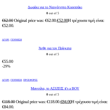
Δωράκι για το Νεογέννητο Κοριτσάκι
0
out of 5
€
62.00
Original price was: €62.00.
€
52.00
Η τρέχουσα τιμή είναι:
€52.00.
ΑΓΌΡΙ
,
ΓΈΝΝΗΣΗ
Άνθη για τον Πρίγκιπα
0
out of 5
€
55.00
-29%
ΑΓΌΡΙ
,
ΓΈΝΝΗΣΗ
,
ΠΡΟΣΦΟΡΈΣ
Μανούλα, το ΑΞΙΖΕΙΣ it's a BOY
0
out of 5
€
118.00
Original price was: €118.00.
€
84.00
Η τρέχουσα τιμή είναι:
€84.00.