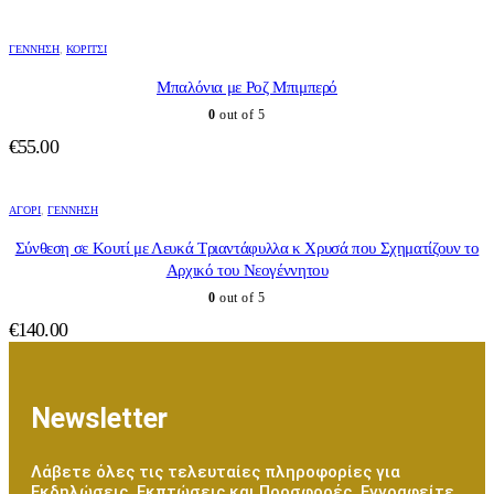
ΓΈΝΝΗΣΗ
,
ΚΟΡΊΤΣΙ
Μπαλόνια με Ροζ Μπιμπερό
0
out of 5
€
55.00
ΑΓΌΡΙ
,
ΓΈΝΝΗΣΗ
Σύνθεση σε Κουτί με Λευκά Τριαντάφυλλα κ Χρυσά που Σχηματίζουν το
Αρχικό του Νεογέννητου
0
out of 5
€
140.00
Newsletter
Λάβετε όλες τις τελευταίες πληροφορίες για
Εκδηλώσεις, Εκπτώσεις και Προσφορές. Εγγραφείτε