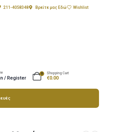
211-4058348
Βρείτε μας Εδώ
Wishlist
me
Shopping Cart
0
In / Register
€
0.00
ευές