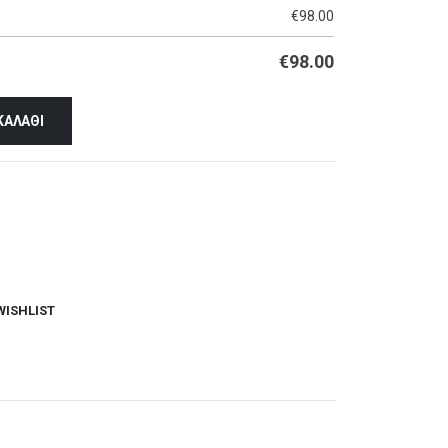
€
98.00
€
98.00
ΚΑΛΆΘΙ
WISHLIST