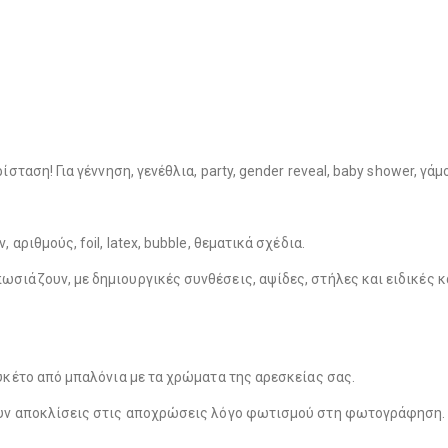
Λούτρινο Ροζ 35εκ
(€25.00)
Λούτρινο Κόκκινο 35εκ
(€25.00)
σταση! Για γέννηση, γενέθλια, party, gender reveal, baby shower, γά
Λούτρινο Γαλάζιο 45εκ
(€37.00)
Λούτρινο Λευκό 35εκ
(€25.00)
αριθμούς, foil, latex, bubble, θεματικά σχέδια.
σιάζουν, με δημιουργικές συνθέσεις, αψίδες, στήλες και ειδικές κ
Λούτρινο Ροζ 45εκ
(€37.00)
Λούτρινο Γαλάζιο 35εκ
(€25.00)
υκέτο από μπαλόνια με τα χρώματα της αρεσκείας σας.
Λούτρινο Μπεζ 45εκ
(€37.00)
ουν αποκλίσεις στις αποχρώσεις λόγο φωτισμού στη φωτογράφηση.
Λούτρινο Ροζ 35εκ
(€25.00)