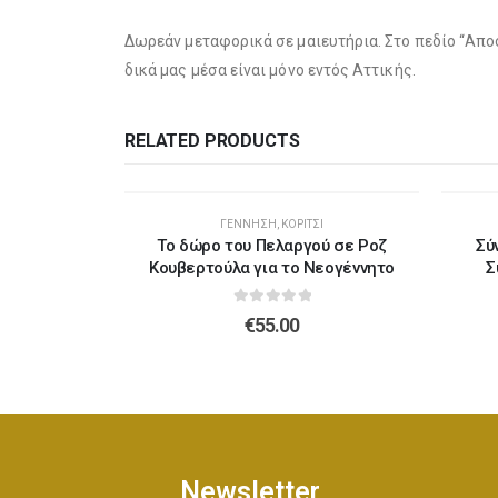
Δωρεάν μεταφορικά σε μαιευτήρια. Στο πεδίο “Απο
δικά μας μέσα είναι μόνο εντός Αττικής.
RELATED PRODUCTS
Η
ΓΈΝΝΗΣΗ
,
ΚΟΡΊΤΣΙ
τάκι για το
Το δώρο του Πελαργού σε Ροζ
Σύ
ο
Κουβερτούλα για το Νεογέννητο
Σ
5
0
out of 5
€
55.00
Newsletter