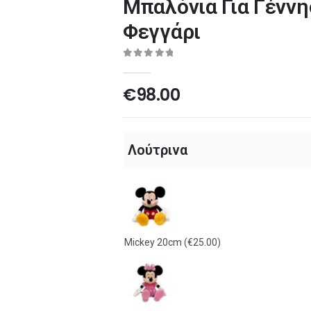
Μπαλόνια Για Γένν
Φεγγάρι
0
out of 5
€
98.00
Λούτρινα
Mickey 20cm
(€25.00)