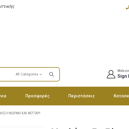
Αττικής
Welco
All Categories
Sign 
νια
Προσφορές
Περιστάσεις
Κατασκ
ΗΣΗ ΜΩΡΆΚΙ ΚΑΙ ΦΕΓΓΆΡΙ