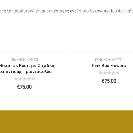
στολή προϊόντων” είναι οι περιοχές εντός του λεκανοπεδίου Αττικ
Λούτρινο Λευκό 45εκ
(€37.00)
Λούτρινο Γαλάζιο 45εκ
(€37.00)
Λούτρινο Κόκκινο 45εκ
(€37.00)
Λούτρινο Ροζ 45εκ
(€37.00)
ΓΈΝΝΗΣΗ
,
ΚΟΡΊΤΣΙ
ΓΈΝΝΗΣΗ
,
ΚΟΡΊΤΣΙ
νθεση σε Κουτί με Ορχιδέα
Pink Box Flowers
υμπίντιουμ, Τριαντάφυλλα
0
out of 5
€
75.00
0
out of 5
Λούτρινο Καφέ ή Λευκό 60-70εκ
(€80.00)
€
75.00
Λούτρινο Μπεζ 45εκ
(€37.00)
Λούτρινο Γίγας 100-140εκ
(€180.00)
Λούτρινο Λευκό 45εκ
(€37.00)