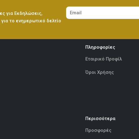
ες για Εκδηλώσεις,
Ελεφαντάκι Γαλάζιο 50εκ
(€70.00)
για το ενημερωτικό δελτίο
Λούτρινο Κόκκινο 45εκ
(€37.00)
Πληροφορίες
Ελεφαντάκι Ροζ 50εκ
(€70.00)
Λούτρινο Καφέ ή Λευκό 60-70εκ
(€80.00)
Εταιρικό Προφίλ
Όροι Χρήσης
Καμηλοπάρδαλη 80εκ
(€80.00)
Λούτρινο Γίγας 100-140εκ
(€180.00)
Περισσότερα
Ελεφαντάκι Γαλάζιο 50εκ
(€70.00)
Προσφορές