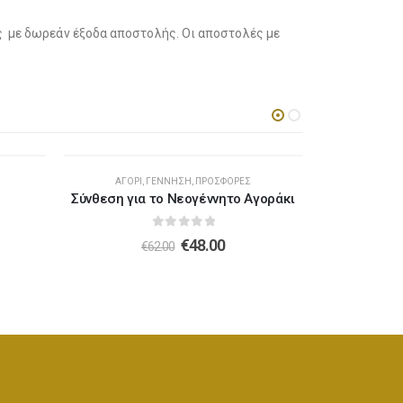
ής με δωρεάν έξοδα αποστολής. Οι αποστολές με
-23%
ΑΓΌΡΙ
,
ΓΈΝΝΗΣΗ
,
ΠΡΟΣΦΟΡΈΣ
Σύνθεση για το Νεογέννητο Αγοράκι
Τούρτα με 
0
out of 5
€
48.00
€
62.00