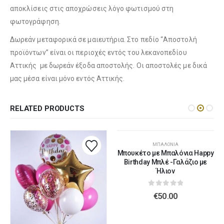
αποκλίσεις στις αποχρώσεις λόγο φωτισμού στη
φωτογράφηση.
Δωρεάν μεταφορικά σε μαιευτήρια. Στο πεδίο “Αποστολή
Λούτρινο Λευκό 45εκ
(€37.00)
προϊόντων” είναι οι περιοχές εντός του λεκανοπεδίου
Λούτρινο Γαλάζιο 45εκ
(€37.00)
Αττικής με δωρεάν έξοδα αποστολής. Οι αποστολές με δικά
μας μέσα είναι μόνο εντός Αττικής.
Λούτρινο Κόκκινο 45εκ
(€37.00)
Λούτρινο Ροζ 45εκ
(€37.00)
RELATED PRODUCTS
ΜΠΑΛΌΝΙΑ
Λούτρινο Καφέ ή Λευκό 60-70εκ
(€80.00)
Μπουκέτο με Μπαλόνια Happy
Λούτρινο Μπεζ 45εκ
(€37.00)
Birthday Μπλέ -Γαλάζιο με
Ήλιον
0
out of 5
€
50.00
Λούτρινο Γίγας 100-140εκ
(€180.00)
Λούτρινο Λευκό 45εκ
(€37.00)