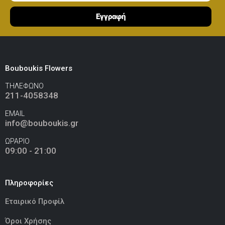
Εγγραφή
Ελεφαντάκι Ροζ 50εκ
(€70.00)
Bouboukis Flowers
ΤΗΛΕΦΩΝΟ
Καμηλοπάρδαλη 80εκ
(€80.00)
211-4058348
EMAIL
info@bouboukis.gr
ΩΡΑΡΙΟ
09:00 - 21:00
Πληροφορίες
Εταιρικό Προφίλ
Όροι Χρήσης