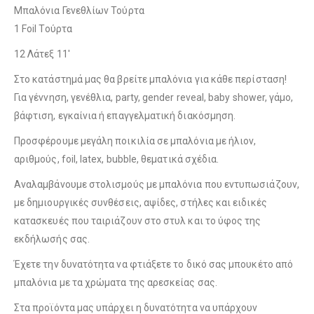
Λούτρινο Μπεζ 35εκ
(€25.00)
Μπαλόνια Γενεθλίων Τούρτα
1 Foil Τούρτα
12 Λάτεξ 11′
Λούτρινο Ροζ 35εκ
(€25.00)
Στο κατάστημά μας θα βρείτε μπαλόνια για κάθε περίσταση!
Λούτρινο Κόκκινο 35εκ
(€25.00)
Για γέννηση, γενέθλια, party, gender reveal, baby shower, γάμο,
βάφτιση, εγκαίνια ή επαγγελματική διακόσμηση.
Προσφέρουμε μεγάλη ποικιλία σε μπαλόνια με ήλιον,
Λούτρινο Γαλάζιο 45εκ
(€37.00)
αριθμούς, foil, latex, bubble, θεματικά σχέδια.
Λούτρινο Λευκό 35εκ
(€25.00)
Αναλαμβάνουμε στολισμούς με μπαλόνια που εντυπωσιάζουν,
με δημιουργικές συνθέσεις, αψίδες, στήλες και ειδικές
κατασκευές που ταιριάζουν στο στυλ και το ύφος της
Λούτρινο Ροζ 45εκ
(€37.00)
Λούτρινο Γαλάζιο 35εκ
(€25.00)
εκδήλωσής σας.
Έχετε την δυνατότητα να φτιάξετε το δικό σας μπουκέτο από
μπαλόνια με τα χρώματα της αρεσκείας σας.
Λούτρινο Μπεζ 45εκ
(€37.00)
Στα προϊόντα μας υπάρχει η δυνατότητα να υπάρχουν
Λούτρινο Ροζ 35εκ
(€25.00)