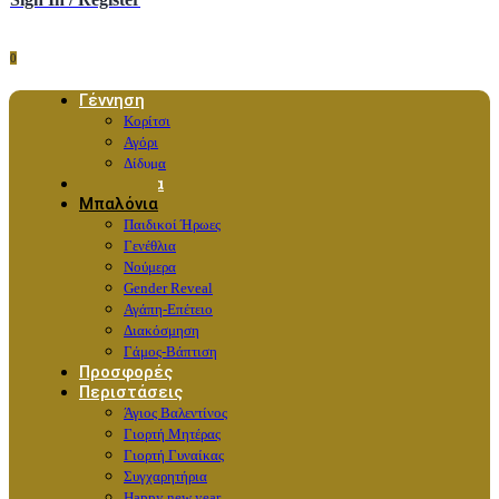
0
Γέννηση
Κορίτσι
Αγόρι
Δίδυμα
Λουλούδια
Μπαλόνια
Παιδικοί Ήρωες
Γενέθλια
Νούμερα
Gender Reveal
Αγάπη-Επέτειο
Διακόσμηση
Γάμος-Βάπτιση
Προσφορές
Περιστάσεις
Άγιος Βαλεντίνος
Γιορτή Μητέρας
Γιορτή Γυναίκας
Συγχαρητήρια
Happy new year