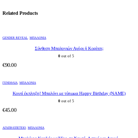
Related Products
GENDER REVEAL
,
ΜΠΑΛΌΝΙΑ
Σύνθεση Μπαλονιών Αγόρι ή Κορίτσι;
0
out of 5
€
90.00
ΓΕΝΈΘΛΙΑ
,
ΜΠΑΛΌΝΙΑ
Κουτί έκπληξη! Μπαλόνι με τύπωμα Happy Birthday (NAME)
0
out of 5
€
45.00
ΑΓΆΠΗ-ΕΠΈΤΕΙΟ
,
ΜΠΑΛΌΝΙΑ