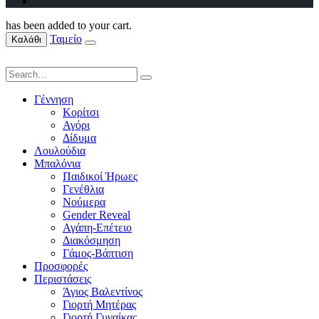
has been added to your cart.
Ταμείο
Καλάθι
Γέννηση
Κορίτσι
Αγόρι
Δίδυμα
Λουλούδια
Μπαλόνια
Παιδικοί Ήρωες
Γενέθλια
Νούμερα
Gender Reveal
Αγάπη-Επέτειο
Διακόσμηση
Γάμος-Βάπτιση
Προσφορές
Περιστάσεις
Άγιος Βαλεντίνος
Γιορτή Μητέρας
Γιορτή Γυναίκας