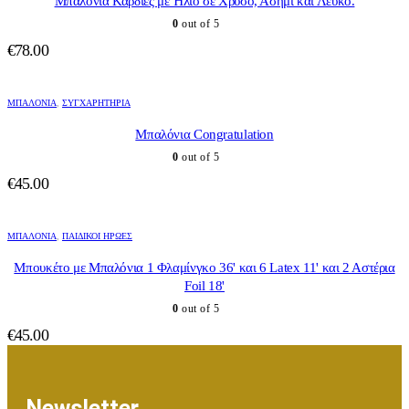
Μπαλόνια Καρδιές με Ήλιο σε Χρυσό, Ασημί και Λευκό.
0
out of 5
€
78.00
ΜΠΑΛΌΝΙΑ
,
ΣΥΓΧΑΡΗΤΉΡΙΑ
Μπαλόνια Congratulation
0
out of 5
€
45.00
ΜΠΑΛΌΝΙΑ
,
ΠΑΙΔΙΚΟΊ ΉΡΩΕΣ
Μπουκέτο με Μπαλόνια 1 Φλαμίνγκο 36' και 6 Latex 11' και 2 Αστέρια
Foil 18'
0
out of 5
€
45.00
Newsletter