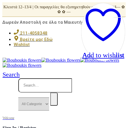
Κλειστά 12–13/4 | Οι παραγγελίες θα εξυπηρετηθούν από Τρίτη 14/4— ✿
✿ ✿ —
Δωρεάν Αποστολή σε όλα τα Μαιευτήρια της Αττικής
211-4058348
Βρείτε μας Εδώ
Wishlist
Add to wishlist
Add to wishlist
Add to wishlist
Add to wishlist
Add to wishlist
Search
Welcome
Sign In / Register