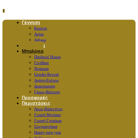
0
Γέννηση
Κορίτσι
Αγόρι
Δίδυμα
Λουλούδια
Μπαλόνια
Παιδικοί Ήρωες
Γενέθλια
Νούμερα
Gender Reveal
Αγάπη-Επέτειο
Διακόσμηση
Γάμος-Βάπτιση
Προσφορές
Περιστάσεις
Άγιος Βαλεντίνος
Γιορτή Μητέρας
Γιορτή Γυναίκας
Συγχαρητήρια
Happy new year