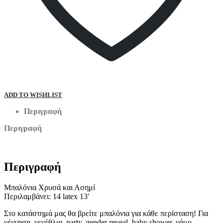
Μπαλόνι You are
The Best με Ήλιον
(€10.00)
Μπαλόνι Good Vibes με
Ήλιον
(€10.00)
Μπαλόνι
Happy Birthday μπλε με Ήλιον
(€3.00)
Μπαλόνι Happy
Birthday ροζ με Ήλιον
(€3.00)
Μπαλόνι
Χαρούμενα Γενέθλια ροζ με Ήλιον
(€3.00)
ADD TO WISHLIST
Περιγραφή
Μπαλόνι Χαρούμενα Γενέθλια γαλάζιο με Ήλιον
(€3.00)
Μπαλόνι
Περιγραφή
Happy Birthday Foil pink με Ήλιον
(€10.00)
Μπαλόνι Happy
Birthday Foil με Ήλιον
(€10.00)
Μπαλόνι Happy
Περιγραφή
Anniversary με Ήλιον
(€10.00)
Μπαλόνι Heart Latex με
Μπαλόνια Χρυσά και Ασημί
Ήλιον
(€3.00)
Περιλαμβάνει: 14 latex 13′
Μπαλόνι I Love you με
Ήλιον
(€3.00)
Στο κατάστημά μας θα βρείτε μπαλόνια για κάθε περίσταση! Για
Μπαλόνι Foil Eye με Ήλιον
γέννηση, γενέθλια, party, gender reveal, baby shower, γάμο,