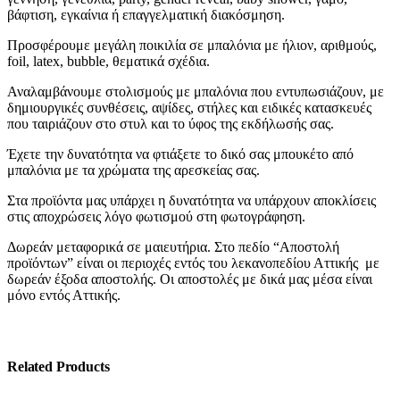
(€10.00)
βάφτιση, εγκαίνια ή επαγγελματική διακόσμηση.
Μπαλόνι Foil Love ροζ
με Ήλιον
(€10.00)
Προσφέρουμε μεγάλη ποικιλία σε μπαλόνια με ήλιον, αριθμούς,
Μπαλόνι
foil, latex, bubble, θεματικά σχέδια.
Foil I Love You κόκκινο με Ήλιον
(€10.00)
Αναλαμβάνουμε στολισμούς με μπαλόνια που εντυπωσιάζουν, με
Μπαλόνι Foil Muah με
δημιουργικές συνθέσεις, αψίδες, στήλες και ειδικές κατασκευές
Ήλιον
(€10.00)
που ταιριάζουν στο στυλ και το ύφος της εκδήλωσής σας.
Μπαλόνι Foil Unicorn
με Ήλιον
(€10.00)
Έχετε την δυνατότητα να φτιάξετε το δικό σας μπουκέτο από
Μπαλόνι Team
μπαλόνια με τα χρώματα της αρεσκείας σας.
Bride Latex με Ήλιον
(€3.00)
Μπαλόνι Foil Team
Στα προϊόντα μας υπάρχει η δυνατότητα να υπάρχουν αποκλίσεις
Bride με Ήλιον
(€10.00)
στις αποχρώσεις λόγο φωτισμού στη φωτογράφηση.
Μπαλόνι Foil Mr &
Mrs με Ήλιον
(€10.00)
Δωρεάν μεταφορικά σε μαιευτήρια. Στο πεδίο “Αποστολή
Μπαλόνι Foil Get
προϊόντων” είναι οι περιοχές εντός του λεκανοπεδίου Αττικής με
Well Soon με Ήλιον
(€10.00)
δωρεάν έξοδα αποστολής. Οι αποστολές με δικά μας μέσα είναι
μόνο εντός Αττικής.
Related Products