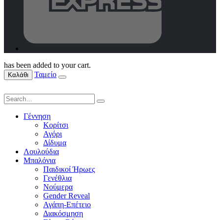
has been added to your cart.
Ταμείο
Καλάθι
Γέννηση
Κορίτσι
Αγόρι
Δίδυμα
Λουλούδια
Μπαλόνια
Παιδικοί Ήρωες
Γενέθλια
Νούμερα
Gender Reveal
Αγάπη-Επέτειο
Διακόσμηση