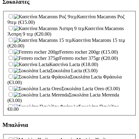
Σοκολάτες
Να σας Ζήσει
(Καροτσάκι κορίτσι)
(€3.00)
Να σας Ζήσει
Κασετίνα Macarons Ροζ
(Καροτσάκι αγόρι)
(€3.00)
9τεμ
(€15.00)
Για το μωράκι σας
Κασετίνα Macarons
(Πιπίλα κορίτσι)
(€3.00)
Άσπρη 9 τεμ
(€20.00)
Για το Μωράκι σας
Κασετίνα Macarons 15 τεμ
(Πιπίλα αγόρι)
(€3.00)
(€20.00)
Για Το
Ferrero rocher 200gr
(€15.00)
Νεογέννητο (Πελαργός κορίτσι)
(€3.00)
Ferrero rocher 375gr
(€20.00)
Για Το Νεογέννητο
Κασετίνα Lacta
(€18.00)
(Πελαργός αγόρι)
(€3.00)
Σοκολάτα Lacta
(€3.00)
Για τον Αρραβώνα σας..
(€3.00)
Σοκολάτα Lacta Φράουλα
Κάθε Χαρά και Ευτυχία!
(€3.00)
(€3.00)
Σοκολάτα Lacta Oreo
(€3.00)
Congratulation
(€3.00)
Σοκολάτα Lacta Merenda
Καλές Δουλειές
(€3.00)
(€3.00)
Περαστικά
(€3.00)
Σοκολάτα Παυλίδης
€
0.00
Συλλυπητήρια
(€3.00)
Φράουλα
(€3.00)
I Love You Dad
(€3.00)
Καπελιέρα με γλυκές
Μητέρα...
(€3.00)
απολαύσεις
(€38.00)
Μπαλόνια
Τούρτα Μπισκότο
(€35.00)
Τούρτα Μπουένο
(€35.00)