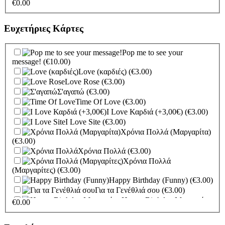
Λούτρινο Λευκό 35εκ
(€25.00)
€
0.00
Λούτρινο Γαλάζιο 35εκ
(€25.00)
Λούτρινο Ροζ 35εκ
(€25.00)
Ευχετήριες Κάρτες
Λούτρινο Γαλάζιο 45εκ
(€37.00)
Λούτρινο Ροζ 45εκ
(€37.00)
Λούτρινο Μπεζ 45εκ
(€37.00)
Pop me to see your
Λούτρινο Λευκό 45εκ
(€37.00)
message!
(€10.00)
Λούτρινο Κόκκινο 45εκ
Love (καρδιές)
(€3.00)
(€37.00)
Love Rose
(€3.00)
Λούτρινο Καφέ ή
Σ'αγαπώ
(€3.00)
Λευκό 60-70εκ
(€80.00)
Time Of Love
(€3.00)
Λούτρινο Γίγας 100-140εκ
I Love Καρδιά (+3,00€)
(€3.00)
(€180.00)
I Love Site
(€3.00)
Ελεφαντάκι Γαλάζιο 50εκ
Χρόνια Πολλά (Μαργαρίτα)
(€70.00)
(€3.00)
Ελεφαντάκι Ροζ 50εκ
(€70.00)
Χρόνια Πολλά
(€3.00)
Καμηλοπάρδαλη 80εκ
(€80.00)
Χρόνια Πολλά
(Μαργαρίτες)
(€3.00)
Happy Birthday (Funny)
(€3.00)
Για τα Γενέθλιά σου
(€3.00)
Happy Birthday Μαργαρίτες
€
0.00
(€3.00)
Party Time Ζωάκια
(€3.00)