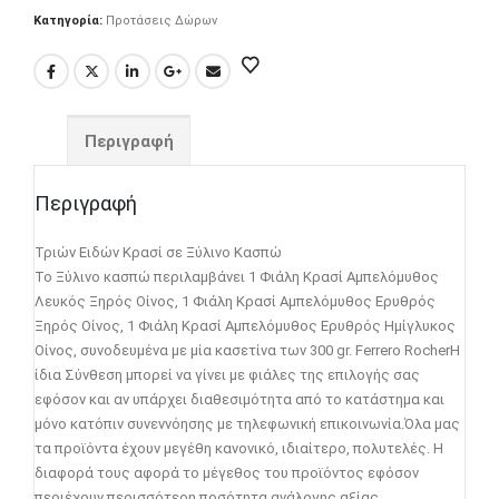
Κατηγορία:
Προτάσεις Δώρων
Περιγραφή
Περιγραφή
Τριών Ειδών Κρασί σε Ξύλινο Κασπώ
Το Ξύλινο κασπώ περιλαμβάνει 1 Φιάλη Κρασί Αμπελόμυθος
Λευκός Ξηρός Οίνος, 1 Φιάλη Κρασί Αμπελόμυθος Ερυθρός
Ξηρός Οίνος, 1 Φιάλη Κρασί Αμπελόμυθος Ερυθρός Ημίγλυκος
Οίνος, συνοδευμένα με μία κασετίνα των 300 gr. Ferrero RocherΗ
ίδια Σύνθεση μπορεί να γίνει με φιάλες της επιλογής σας
εφόσον και αν υπάρχει διαθεσιμότητα από το κατάστημα και
μόνο κατόπιν συνεννόησης με τηλεφωνική επικοινωνία.Όλα μας
τα προϊόντα έχουν μεγέθη κανονικό, ιδιαίτερο, πολυτελές. Η
διαφορά τους αφορά το μέγεθος του προϊόντος εφόσον
περιέχουν περισσότερη ποσότητα ανάλογης αξίας.