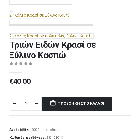
2 Φιάλες Κρασί σε Ξύλινο Κουτί
2 Φιάλες Κρασί σε πολυτελές ξύλινο Κουτί
Τριών Ειδών Κρασί σε
Ξύλινο Κασπώ
0
out of 5
€
40.00
ΠΡΟΣΘΉΚΗ ΣΤΟ ΚΑΛΆΘΙ
Availability:
10000 σε απόθεμα
Κωδικός προϊόντος:
BSK01013