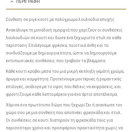
ΠΕΡΙΓΡΑΦΉ
Σύνθεση σε ριγέ κουτί με πολύχρωμα λουλούδια εποχής
Λούτρινο Γαλάζιο 35εκ
(€25.00)
Λούτρινο Μπεζ 35εκ
(€25.00)
Ανακάλυψε τη μοναδική ομορφιά που χαρίζουν οι συνθέσεις
λουλουδιών σε κουτί και δώσε ένα ξεχωριστό στυλ σε κάθε
περίσταση. Επιλέγουμε φρέσκα, ποιοτικά άνθη και τα
συνδυάζουμε με δημιουργικότητα, ώστε να δημιουργούμε
Λούτρινο Ροζ 35εκ
(€25.00)
Λούτρινο Κόκκινο 35εκ
(€25.00)
εντυπωσιακές συνθέσεις που τραβούν τα βλέμματα.
Κάθε κουτί κρύβει μέσα του μια μικρή έκπληξη γεμάτη χρώμα,
άρωμα και κομψότητα. Προτείνουμε μοντέρνες ή ρομαντικές
Λούτρινο Γαλάζιο 45εκ
(€37.00)
επιλογές, ανάλογα με το ύφος που θέλεις να εκφράσεις, και
Λούτρινο Λευκό 35εκ
(€25.00)
φροντίζουμε κάθε λεπτομέρεια για ένα άρτιο αποτέλεσμα.
Χάρισε ένα πρωτότυπο δώρο που ξεχωρίζει ή ανανέωσε τον
χώρο σου με μια σύνθεση που αποπνέει φρεσκάδα και στυλ.
Λούτρινο Ροζ 45εκ
(€37.00)
Οι συνθέσεις σε κουτί διατηρούν τη φρεσκάδα τους για
Λούτρινο Γαλάζιο 35εκ
(€25.00)
περισσότερο χρόνο και προσφέρουν πρακτικότητα χωρίς να