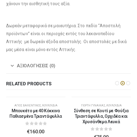
χάνουν την αισθητική τους αξία.
Λούτρινο Μπεζ 45εκ
(€37.00)
Λούτρινο Ροζ 35εκ
(€25.00)
Δωρεάν μεταφορικά σε μαιευτήρια. Στο πεδίο “Αποστολή
προϊόντων” είναι οι περιοχές εντός του λεκανοπεδίου
Αττικής με δωρεάν έξοδα αποστολής. Οι αποστολές με δικά
μας μέσα είναι μόνο εντός Αττικής.
Λούτρινο Λευκό 45εκ
(€37.00)
Λούτρινο Γαλάζιο 45εκ
(€37.00)
ΑΞΙΟΛΟΓΉΣΕΙΣ (0)
RELATED PRODUCTS
Λούτρινο Κόκκινο 45εκ
(€37.00)
Λούτρινο Ροζ 45εκ
(€37.00)
ΆΓΙΟΣ ΒΑΛΕΝΤΊΝΟΣ
,
ΛΟΥΛΟΎΔΙΑ
ΓΙΟΡΤΉ ΓΥΝΑΊΚΑΣ
,
ΛΟΥΛΟΎΔΙΑ
Μπουκέτο με 40 Κόκκινα
Σύνθεση σε Κουτί με Φούξια
Παθιασμένα Τριαντάφυλλα
Τριαντάφυλλα, Ορχιδέα και
Λούτρινο Καφέ ή Λευκό 60-70εκ
(€80.00)
Χρυσάνθεμα Λευκά
Λούτρινο Μπεζ 45εκ
(€37.00)
0
out of 5
€
160.00
0
out of 5