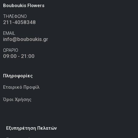
Bouboukis Flowers
Ελεφαντάκι Γαλάζιο 50εκ
(€70.00)
ΤΗΛΕΦΩΝΟ
211-4058348
EMAIL
info@bouboukis.gr
Ελεφαντάκι Ροζ 50εκ
(€70.00)
ΩΡΑΡΙΟ
09:00 - 21:00
Πληροφορίες
Καμηλοπάρδαλη 80εκ
(€80.00)
Εταιρικό Προφίλ
Όροι Χρήσης
Εξυπηρέτηση Πελατών