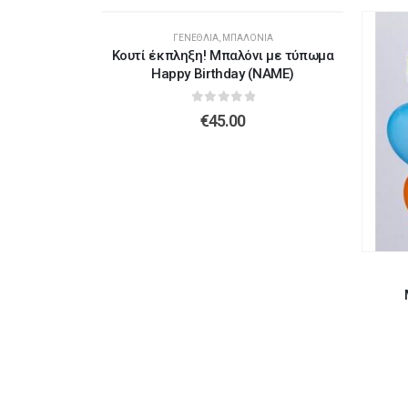
ΛΌΝΙΑ
ΓΕΝΈΘΛΙΑ
,
ΜΠΑΛΌΝΙΑ
tine's Day
Κουτί έκπληξη! Μπαλόνι με τύπωμα
Happy Birthday (NAME)
5
0
out of 5
€
45.00