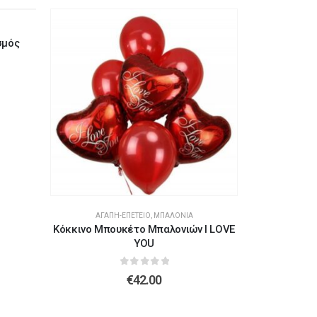
ΑΓΆΠ
σμός
Μπαλόνια 
ΑΓΆΠΗ-ΕΠΈΤΕΙΟ
,
ΜΠΑΛΌΝΙΑ
Κόκκινο Μπουκέτο Μπαλονιών I LOVE
YOU
0
out of 5
€
42.00