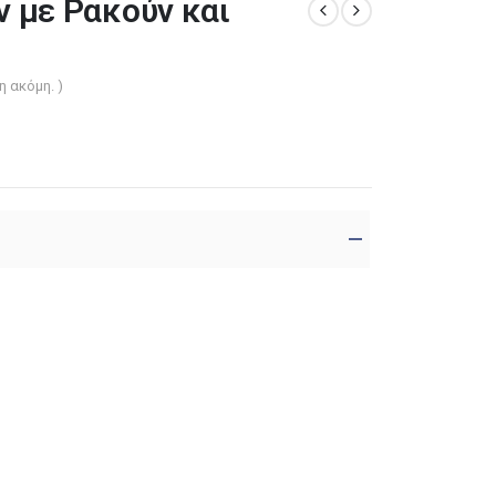
 με Ρακούν και
η ακόμη. )