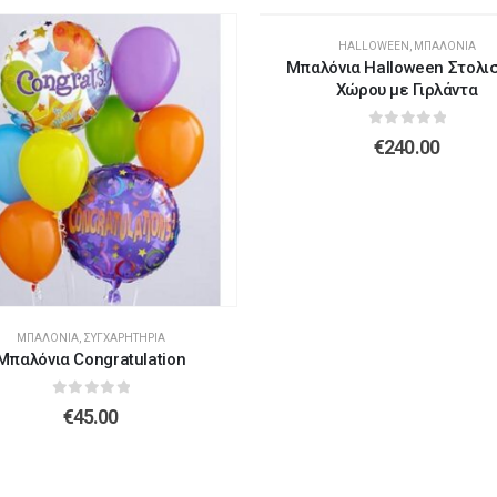
HALLOWEEN
,
ΜΠΑΛΌΝΙΑ
Μπαλόνια Halloween Στολι
Λούτρινο Λευκό 45εκ
(€37.00)
Χώρου με Γιρλάντα
Λούτρινο Γαλάζιο 45εκ
(€37.00)
0
out of 5
€
240.00
Λούτρινο Κόκκινο 45εκ
(€37.00)
Λούτρινο Ροζ 45εκ
(€37.00)
Λούτρινο Καφέ ή Λευκό 60-70εκ
(€80.00)
Λούτρινο Μπεζ 45εκ
(€37.00)
ΜΠΑΛΌΝΙΑ
,
ΣΥΓΧΑΡΗΤΉΡΙΑ
Μπαλόνια Congratulation
0
out of 5
€
45.00
Λούτρινο Γίγας 100-140εκ
(€180.00)
Λούτρινο Λευκό 45εκ
(€37.00)