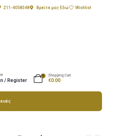
211-4058348
Βρείτε μας Εδώ
Wishlist
me
Shopping Cart
0
In / Register
€
0.00
ευές