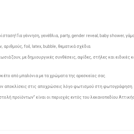
Λούτρινο Ροζ 35εκ
(€25.00)
Λούτρινο Κόκκινο 35εκ
(€25.00)
σταση! Για γέννηση, γενέθλια, party, gender reveal, baby shower, γά
αριθμούς, foil, latex, bubble, θεματικά σχέδια.
σιάζουν, με δημιουργικές συνθέσεις, αψίδες, στήλες και ειδικές κ
Λούτρινο Γαλάζιο 45εκ
(€37.00)
Λούτρινο Λευκό 35εκ
(€25.00)
υκέτο από μπαλόνια με τα χρώματα της αρεσκείας σας.
ουν αποκλίσεις στις αποχρώσεις λόγο φωτισμού στη φωτογράφηση.
Λούτρινο Ροζ 45εκ
(€37.00)
Λούτρινο Γαλάζιο 35εκ
(€25.00)
στολή προϊόντων” είναι οι περιοχές εντός του λεκανοπεδίου Αττικ
Λούτρινο Μπεζ 45εκ
(€37.00)
Λούτρινο Ροζ 35εκ
(€25.00)