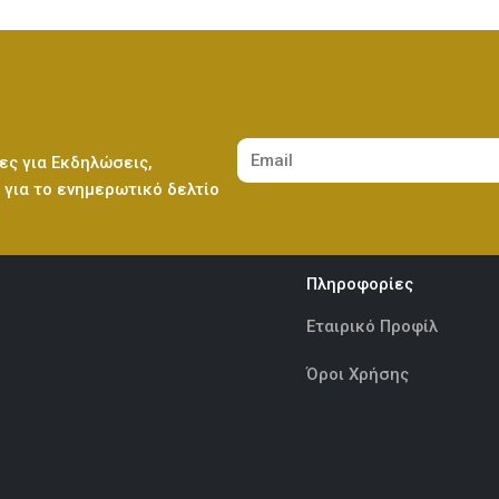
Ελεφαντάκι Γαλάζιο 50εκ
(€70.00)
Λούτρινο Κόκκινο 45εκ
(€37.00)
ες για Εκδηλώσεις,
Ελεφαντάκι Ροζ 50εκ
(€70.00)
για το ενημερωτικό δελτίο
Λούτρινο Καφέ ή Λευκό 60-70εκ
(€80.00)
Πληροφορίες
Καμηλοπάρδαλη 80εκ
(€80.00)
Λούτρινο Γίγας 100-140εκ
(€180.00)
Εταιρικό Προφίλ
Όροι Χρήσης
Ελεφαντάκι Γαλάζιο 50εκ
(€70.00)