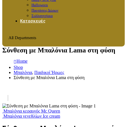
Halloween
Προτάσεις Δώρων
Συλλυπητήρια
Κατασκευές
All Departments
Σύνθεση με Μπαλόνια Lama στη φύση
Home
Shop
Μπαλόνια
,
Παιδικοί Ήρωες
Σύνθεση με Μπαλόνια Lama στη φύση
Μπαλόνια κεραυνός Mc Queen
Μπαλόνια γενεθλίων Ice cream