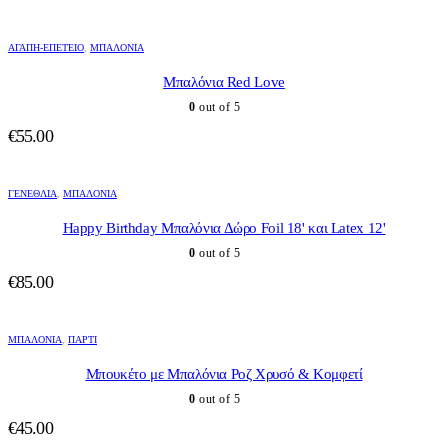
ΑΓΆΠΗ-ΕΠΈΤΕΙΟ
,
ΜΠΑΛΌΝΙΑ
Μπαλόνια Red Love
0
out of 5
€
55.00
ΓΕΝΈΘΛΙΑ
,
ΜΠΑΛΌΝΙΑ
Happy Birthday Μπαλόνια Δώρο Foil 18' και Latex 12'
0
out of 5
€
85.00
ΜΠΑΛΌΝΙΑ
,
ΠΆΡΤΙ
Μπουκέτο με Μπαλόνια Ροζ Χρυσό & Κομφετί
0
out of 5
€
45.00