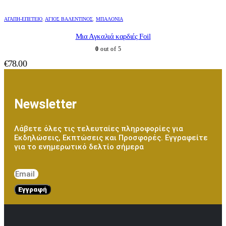
ΑΓΆΠΗ-ΕΠΈΤΕΙΟ
,
ΆΓΙΟΣ ΒΑΛΕΝΤΊΝΟΣ
,
ΜΠΑΛΌΝΙΑ
Μια Αγκαλιά καρδιές Foil
0
out of 5
€
78.00
Newsletter
Λάβετε όλες τις τελευταίες πληροφορίες για
Εκδηλώσεις, Εκπτώσεις και Προσφορές. Εγγραφείτε
για το ενημερωτικό δελτίο σήμερα
Εγγραφή