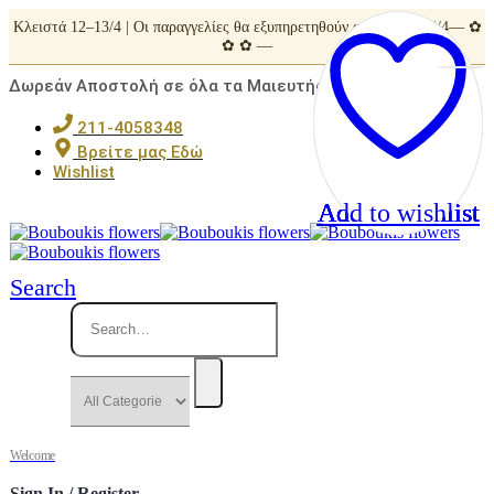
Κλειστά 12–13/4 | Οι παραγγελίες θα εξυπηρετηθούν από Τρίτη 14/4— ✿
✿ ✿ —
Δωρεάν Αποστολή σε όλα τα Μαιευτήρια της Αττικής
211-4058348
Βρείτε μας Εδώ
Wishlist
Add to wishlist
Add to wishlist
Add to wishlist
Add to wishlist
Add to wishlist
Search
Welcome
Sign In / Register