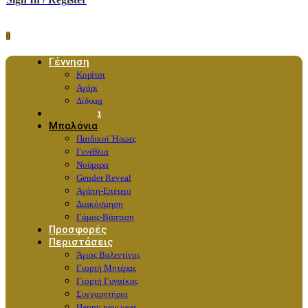
0
Γέννηση
Κορίτσι
Αγόρι
Δίδυμα
Λουλούδια
Μπαλόνια
Παιδικοί Ήρωες
Γενέθλια
Νούμερα
Gender Reveal
Αγάπη-Επέτειο
Διακόσμηση
Γάμος-Βάπτιση
Προσφορές
Περιστάσεις
Άγιος Βαλεντίνος
Γιορτή Μητέρας
Γιορτή Γυναίκας
Συγχαρητήρια
Happy new year