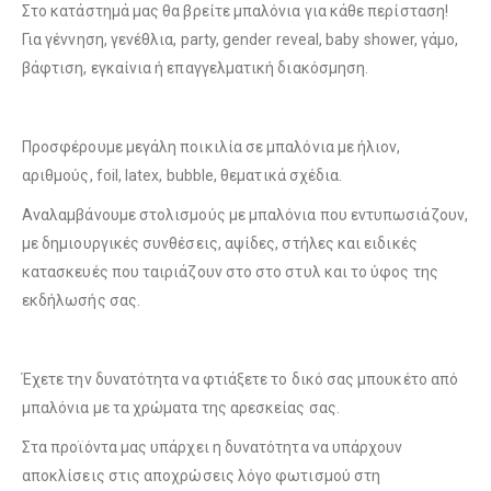
Στο κατάστημά μας θα βρείτε μπαλόνια για κάθε περίσταση!
Για γέννηση, γενέθλια, party, gender reveal, baby shower, γάμο,
βάφτιση, εγκαίνια ή επαγγελματική διακόσμηση.
Λούτρινο Ροζ 35εκ
(€25.00)
Λούτρινο Κόκκινο 35εκ
(€25.00)
Προσφέρουμε μεγάλη ποικιλία σε μπαλόνια με ήλιον,
αριθμούς, foil, latex, bubble, θεματικά σχέδια.
Λούτρινο Γαλάζιο 45εκ
(€37.00)
Λούτρινο Λευκό 35εκ
(€25.00)
Αναλαμβάνουμε στολισμούς με μπαλόνια που εντυπωσιάζουν,
με δημιουργικές συνθέσεις, αψίδες, στήλες και ειδικές
κατασκευές που ταιριάζουν στο στο στυλ και το ύφος της
εκδήλωσής σας.
Λούτρινο Ροζ 45εκ
(€37.00)
Λούτρινο Γαλάζιο 35εκ
(€25.00)
Έχετε την δυνατότητα να φτιάξετε το δικό σας μπουκέτο από
μπαλόνια με τα χρώματα της αρεσκείας σας.
Λούτρινο Μπεζ 45εκ
(€37.00)
Λούτρινο Ροζ 35εκ
(€25.00)
Στα προϊόντα μας υπάρχει η δυνατότητα να υπάρχουν
αποκλίσεις στις αποχρώσεις λόγο φωτισμού στη