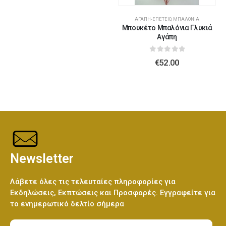
Ελεφαντάκι Γαλάζιο 50εκ
(€70.00)
ΑΓΆΠΗ-ΕΠΈΤΕΙΟ
,
ΜΠΑΛΌΝΙΑ
Λούτρινο Κόκκινο 45εκ
(€37.00)
Μπουκέτο Μπαλόνια Γλυκιά
Αγάπη
0
out of 5
€
52.00
Ελεφαντάκι Ροζ 50εκ
(€70.00)
Λούτρινο Καφέ ή Λευκό 60-70εκ
(€80.00)
Καμηλοπάρδαλη 80εκ
(€80.00)
Λούτρινο Γίγας 100-140εκ
(€180.00)
Newsletter
Λάβετε όλες τις τελευταίες πληροφορίες για
Ελεφαντάκι Γαλάζιο 50εκ
(€70.00)
Εκδηλώσεις, Εκπτώσεις και Προσφορές. Εγγραφείτε για
το ενημερωτικό δελτίο σήμερα