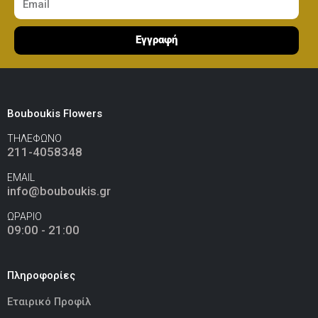
Ελεφαντάκι Ροζ 50εκ
(€70.00)
Εγγραφή
Καμηλοπάρδαλη 80εκ
(€80.00)
Bouboukis Flowers
ΤΗΛΕΦΩΝΟ
211-4058348
EMAIL
info@bouboukis.gr
ΩΡΑΡΙΟ
09:00 - 21:00
Πληροφορίες
Εταιρικό Προφίλ