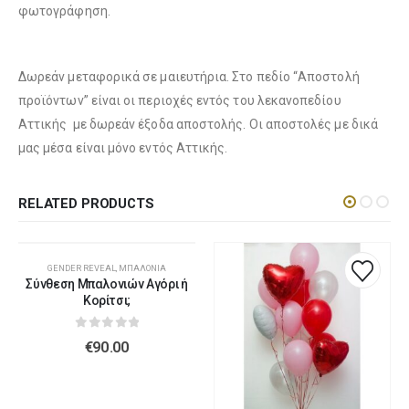
φωτογράφηση.
Λούτρινο Λευκό 45εκ
(€37.00)
Λούτρινο Γαλάζιο 45εκ
(€37.00)
Δωρεάν μεταφορικά σε μαιευτήρια. Στο πεδίο “Αποστολή
προϊόντων” είναι οι περιοχές εντός του λεκανοπεδίου
Αττικής με δωρεάν έξοδα αποστολής. Οι αποστολές με δικά
Λούτρινο Κόκκινο 45εκ
(€37.00)
μας μέσα είναι μόνο εντός Αττικής.
Λούτρινο Ροζ 45εκ
(€37.00)
RELATED PRODUCTS
Λούτρινο Καφέ ή Λευκό 60-70εκ
(€80.00)
Λούτρινο Μπεζ 45εκ
(€37.00)
GENDER REVEAL
,
ΜΠΑΛΌΝΙΑ
Σύνθεση Μπαλονιών Αγόρι ή
Κορίτσι;
0
out of 5
Λούτρινο Γίγας 100-140εκ
(€180.00)
€
90.00
Λούτρινο Λευκό 45εκ
(€37.00)