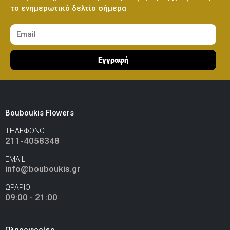
το ενημερωτικό δελτίο σήμερα
Ελεφαντάκι Ροζ 50εκ
(€70.00)
Εγγραφή
Καμηλοπάρδαλη 80εκ
(€80.00)
Bouboukis Flowers
ΤΗΛΕΦΩΝΟ
211-4058348
EMAIL
info@bouboukis.gr
ΩΡΑΡΙΟ
09:00 - 21:00