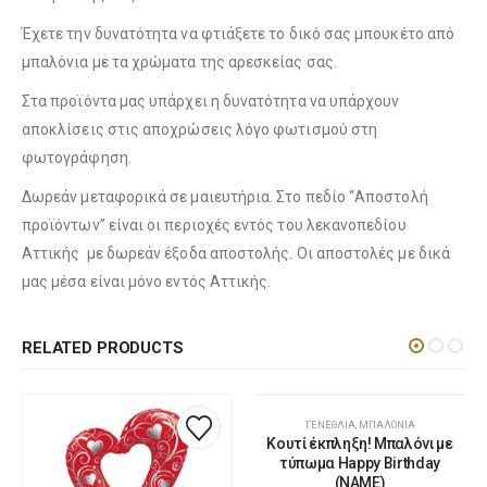
Λούτρινο Ροζ 35εκ
(€25.00)
Έχετε την δυνατότητα να φτιάξετε το δικό σας μπουκέτο από
μπαλόνια με τα χρώματα της αρεσκείας σας.
Λούτρινο Λευκό 45εκ
(€37.00)
Στα προϊόντα μας υπάρχει η δυνατότητα να υπάρχουν
Λούτρινο Γαλάζιο 45εκ
(€37.00)
αποκλίσεις στις αποχρώσεις λόγο φωτισμού στη
φωτογράφηση.
Δωρεάν μεταφορικά σε μαιευτήρια. Στο πεδίο “Αποστολή
Λούτρινο Κόκκινο 45εκ
(€37.00)
προϊόντων” είναι οι περιοχές εντός του λεκανοπεδίου
Λούτρινο Ροζ 45εκ
(€37.00)
Αττικής με δωρεάν έξοδα αποστολής. Οι αποστολές με δικά
μας μέσα είναι μόνο εντός Αττικής.
Λούτρινο Καφέ ή Λευκό 60-70εκ
(€80.00)
RELATED PRODUCTS
Λούτρινο Μπεζ 45εκ
(€37.00)
ΓΕΝΈΘΛΙΑ
,
ΜΠΑΛΌΝΙΑ
Κουτί έκπληξη! Μπαλόνι με
Λούτρινο Γίγας 100-140εκ
(€180.00)
τύπωμα Happy Birthday
Λούτρινο Λευκό 45εκ
(€37.00)
(NAME)