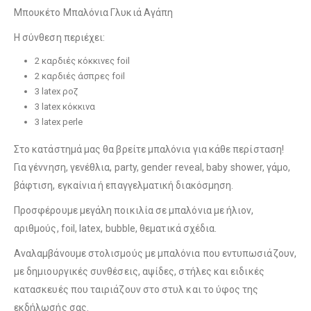
Λούτρινο Γαλάζιο 35εκ
(€25.00)
Λούτρινο Μπεζ 35εκ
(€25.00)
Μπουκέτο Μπαλόνια Γλυκιά Αγάπη
Η σύνθεση περιέχει:
2 καρδιές κόκκινες foil
Λούτρινο Ροζ 35εκ
(€25.00)
2 καρδιές άσπρες foil
Λούτρινο Κόκκινο 35εκ
(€25.00)
3 latex ροζ
3 latex κόκκινα
3 latex perle
Στο κατάστημά μας θα βρείτε μπαλόνια για κάθε περίσταση!
Λούτρινο Γαλάζιο 45εκ
(€37.00)
Λούτρινο Λευκό 35εκ
(€25.00)
Για γέννηση, γενέθλια, party, gender reveal, baby shower, γάμο,
βάφτιση, εγκαίνια ή επαγγελματική διακόσμηση.
Προσφέρουμε μεγάλη ποικιλία σε μπαλόνια με ήλιον,
Λούτρινο Ροζ 45εκ
(€37.00)
αριθμούς, foil, latex, bubble, θεματικά σχέδια.
Λούτρινο Γαλάζιο 35εκ
(€25.00)
Αναλαμβάνουμε στολισμούς με μπαλόνια που εντυπωσιάζουν,
με δημιουργικές συνθέσεις, αψίδες, στήλες και ειδικές
κατασκευές που ταιριάζουν στο στυλ και το ύφος της
Λούτρινο Μπεζ 45εκ
(€37.00)
εκδήλωσής σας.