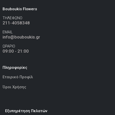
Bouboukis Flowers
ΤΗΛΕΦΩΝΟ
Ελεφαντάκι Γαλάζιο 50εκ
(€70.00)
211-4058348
EMAIL
info@bouboukis.gr
ΩΡΑΡΙΟ
Ελεφαντάκι Ροζ 50εκ
(€70.00)
09:00 - 21:00
Πληροφορίες
Καμηλοπάρδαλη 80εκ
(€80.00)
Εταιρικό Προφίλ
Όροι Χρήσης
Εξυπηρέτηση Πελατών