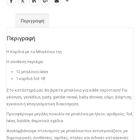
Λούτρινο Λευκό 35εκ
(€25.00)
Ροζ Ελεφαντάκι 21 εκ
(€18.00)
Περιγραφή
Λούτρινο Γαλάζιο 35εκ
(€25.00)
Περιγραφή
Λούτρινο Μπεζ 35εκ
(€25.00)
Η Καρδιά με τα Μπαλόνια της
Η σύνθεση περιέχει
Λούτρινο Ροζ 35εκ
(€25.00)
12 μπαλόνια latex
Λούτρινο Κόκκινο 35εκ
(€25.00)
1 καρδιά foil 18′
Στο κατάστημά μας θα βρείτε μπαλόνια για κάθε περίσταση! Για
γέννηση, γενέθλια, party, gender reveal, baby shower, γάμο, βάφτιση,
Λούτρινο Γαλάζιο 45εκ
(€37.00)
εγκαίνια ή επαγγελματική διακόσμηση.
Λούτρινο Λευκό 35εκ
(€25.00)
Προσφέρουμε μεγάλη ποικιλία σε μπαλόνια με ήλιον, αριθμούς, foil,
latex, bubble, θεματικά σχέδια.
Αναλαμβάνουμε στολισμούς με μπαλόνια που εντυπωσιάζουν, με
Λούτρινο Ροζ 45εκ
(€37.00)
δημιουργικές συνθέσεις, αψίδες, στήλες και ειδικές κατασκευές