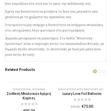
Λούτρινο Γαλάζιο 35εκ
(€25.00)
που ταιριάζουν στο στυλ και το ύφος της εκδήλωσής σας.
Έχετε την δυνατότητα να φτιάξετε το δικό σας μπουκέτο από
μπαλόνια με τα χρώματα της αρεσκείας σας.
Λούτρινο Μπεζ 45εκ
(€37.00)
Στα προϊόντα μας υπάρχει η δυνατότητα να υπάρχουν αποκλίσεις
Λούτρινο Ροζ 35εκ
(€25.00)
στις αποχρώσεις λόγο φωτισμού στη φωτογράφηση.
Δωρεάν μεταφορικά σε μαιευτήρια. Στο πεδίο “Αποστολή
προϊόντων” είναι οι περιοχές εντός του λεκανοπεδίου Αττικής με
δωρεάν έξοδα αποστολής. Οι αποστολές με δικά μας μέσα είναι
Λούτρινο Λευκό 45εκ
(€37.00)
Λούτρινο Γαλάζιο 45εκ
(€37.00)
μόνο εντός Αττικής.
Related Products
Λούτρινο Κόκκινο 45εκ
(€37.00)
Λούτρινο Ροζ 45εκ
(€37.00)
-17%
GENDER REVEAL
,
ΜΠΑΛΌΝΙΑ
ΑΓΆΠΗ-ΕΠΈΤΕΙΟ
,
ΆΓΙΟΣ ΒΑΛΕΝΤΊΝΟΣ
,
ΜΠΑΛΌΝΙΑ
Σύνθεση Μπαλονιών Αγόρι ή
Luxury Love Foil Balloons
Κορίτσι;
Λούτρινο Καφέ ή Λευκό 60-70εκ
(€80.00)
0
out of 5
€
75.00
€
90.00
Λούτρινο Μπεζ 45εκ
(€37.00)
0
out of 5
€
90.00