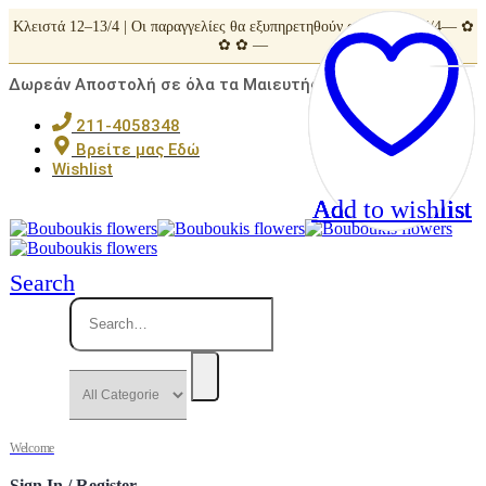
Κλειστά 12–13/4 | Οι παραγγελίες θα εξυπηρετηθούν από Τρίτη 14/4— ✿
✿ ✿ —
Δωρεάν Αποστολή σε όλα τα Μαιευτήρια της Αττικής
211-4058348
Βρείτε μας Εδώ
Wishlist
Add to wishlist
Add to wishlist
Add to wishlist
Add to wishlist
Add to wishlist
Search
Welcome
Sign In / Register