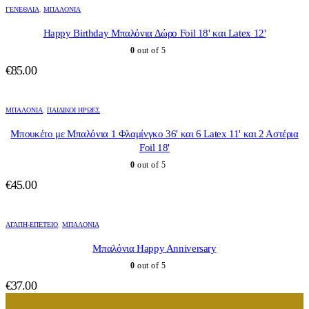
ΓΕΝΈΘΛΙΑ
,
ΜΠΑΛΌΝΙΑ
Happy Birthday Μπαλόνια Δώρο Foil 18' και Latex 12'
0
out of 5
€
85.00
ΜΠΑΛΌΝΙΑ
,
ΠΑΙΔΙΚΟΊ ΉΡΩΕΣ
Μπουκέτο με Μπαλόνια 1 Φλαμίνγκο 36' και 6 Latex 11' και 2 Αστέρια
Foil 18'
0
out of 5
€
45.00
ΑΓΆΠΗ-ΕΠΈΤΕΙΟ
,
ΜΠΑΛΌΝΙΑ
Μπαλόνια Happy Anniversary
0
out of 5
€
37.00