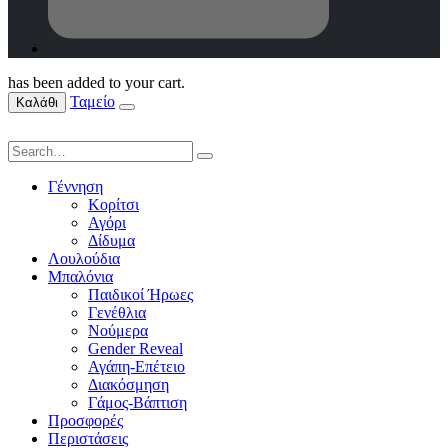
has been added to your cart.
Ταμείο
Καλάθι
Γέννηση
Κορίτσι
Αγόρι
Δίδυμα
Λουλούδια
Μπαλόνια
Παιδικοί Ήρωες
Γενέθλια
Νούμερα
Gender Reveal
Αγάπη-Επέτειο
Διακόσμηση
Γάμος-Βάπτιση
Προσφορές
Περιστάσεις