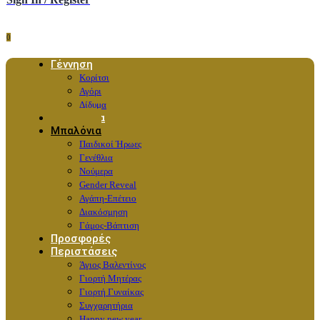
0
Γέννηση
Κορίτσι
Αγόρι
Δίδυμα
Λουλούδια
Μπαλόνια
Παιδικοί Ήρωες
Γενέθλια
Νούμερα
Gender Reveal
Αγάπη-Επέτειο
Διακόσμηση
Γάμος-Βάπτιση
Προσφορές
Περιστάσεις
Άγιος Βαλεντίνος
Γιορτή Μητέρας
Γιορτή Γυναίκας
Συγχαρητήρια
Happy new year