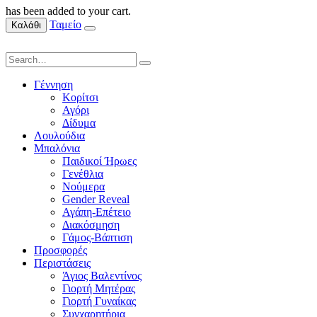
has been added to your cart.
Ταμείο
Καλάθι
Γέννηση
Κορίτσι
Αγόρι
Δίδυμα
Λουλούδια
Μπαλόνια
Παιδικοί Ήρωες
Γενέθλια
Νούμερα
Gender Reveal
Αγάπη-Επέτειο
Διακόσμηση
Γάμος-Βάπτιση
Προσφορές
Περιστάσεις
Άγιος Βαλεντίνος
Γιορτή Μητέρας
Γιορτή Γυναίκας
Συγχαρητήρια