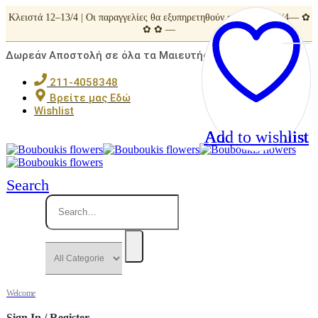
Κλειστά 12–13/4 | Οι παραγγελίες θα εξυπηρετηθούν από Τρίτη 14/4— ✿
✿ ✿ —
Δωρεάν Αποστολή σε όλα τα Μαιευτήρια της Αττικής
211-4058348
Βρείτε μας Εδώ
Wishlist
Add to wishlist
Add to wishlist
Add to wishlist
Add to wishlist
Add to wishlist
Search
Welcome
Sign In / Register