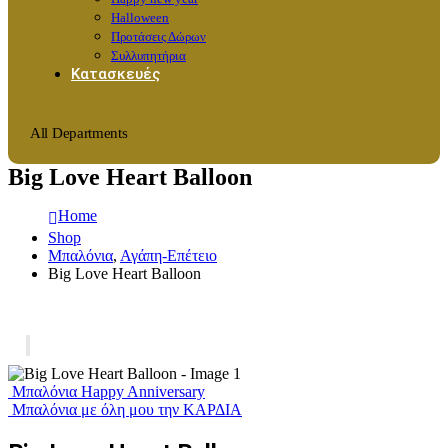
Halloween
Προτάσεις Δώρων
Συλλυπητήρια
Κατασκευές
All Departments
Big Love Heart Balloon
Home
Shop
Μπαλόνια
,
Αγάπη-Επέτειο
Big Love Heart Balloon
Μπαλόνια Happy Anniversary
Μπαλόνια με όλη μου την ΚΑΡΔΙΑ