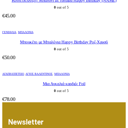
Κουτί έκπληξη! Μπαλόνι με τύπωμα Happy Birthday (NAME)
0
out of 5
€
45.00
ΓΕΝΈΘΛΙΑ
,
ΜΠΑΛΌΝΙΑ
Μπουκέτο με Μπαλόνια Happy Birthday Ροζ-Χρυσό
0
out of 5
€
50.00
ΑΓΆΠΗ-ΕΠΈΤΕΙΟ
,
ΆΓΙΟΣ ΒΑΛΕΝΤΊΝΟΣ
,
ΜΠΑΛΌΝΙΑ
Μια Αγκαλιά καρδιές Foil
0
out of 5
€
78.00
Newsletter