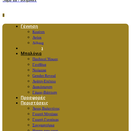
0
Γέννηση
Κορίτσι
Αγόρι
Δίδυμα
Λουλούδια
Μπαλόνια
Παιδικοί Ήρωες
Γενέθλια
Νούμερα
Gender Reveal
Αγάπη-Επέτειο
Διακόσμηση
Γάμος-Βάπτιση
Προσφορές
Περιστάσεις
Άγιος Βαλεντίνος
Γιορτή Μητέρας
Γιορτή Γυναίκας
Συγχαρητήρια
Happy new year