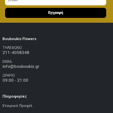
Ελεφαντάκι Ροζ 50εκ
(€70.00)
Εγγραφή
Καμηλοπάρδαλη 80εκ
(€80.00)
Bouboukis Flowers
ΤΗΛΕΦΩΝΟ
211-4058348
EMAIL
info@bouboukis.gr
ΩΡΑΡΙΟ
09:00 - 21:00
Πληροφορίες
Εταιρικό Προφίλ