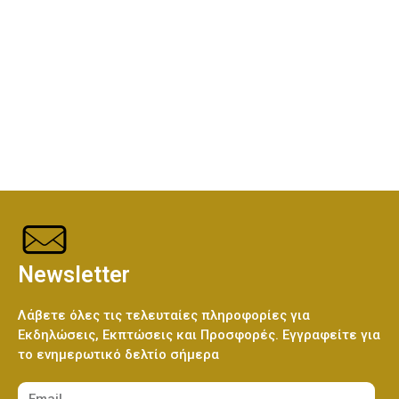
Ελεφαντάκι Γαλάζιο 50εκ
(€70.00)
Λούτρινο Κόκκινο 45εκ
(€37.00)
Ελεφαντάκι Ροζ 50εκ
(€70.00)
Λούτρινο Καφέ ή Λευκό 60-70εκ
(€80.00)
Καμηλοπάρδαλη 80εκ
(€80.00)
Λούτρινο Γίγας 100-140εκ
(€180.00)
Newsletter
Λάβετε όλες τις τελευταίες πληροφορίες για
Ελεφαντάκι Γαλάζιο 50εκ
(€70.00)
Εκδηλώσεις, Εκπτώσεις και Προσφορές. Εγγραφείτε για
το ενημερωτικό δελτίο σήμερα