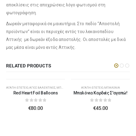
αποκλίσεις στις αποχρώσεις λόγο φωτισμού στη
Λούτρινο Λευκό 45εκ
(€37.00)
φωτογράφηση.
Λούτρινο Γαλάζιο 45εκ
(€37.00)
Δωρεάν μεταφορικά σε μαιευτήρια. Στο πεδίο “Αποστολή
προϊόντων” είναι οι περιοχές εντός του λεκανοπεδίου
Αττικής με δωρεάν έξοδα αποστολής. Οι αποστολές με δικά
Λούτρινο Κόκκινο 45εκ
(€37.00)
μας μέσα είναι μόνο εντός Αττικής.
Λούτρινο Ροζ 45εκ
(€37.00)
RELATED PRODUCTS
Λούτρινο Καφέ ή Λευκό 60-70εκ
(€80.00)
Λούτρινο Μπεζ 45εκ
(€37.00)
ΑΓΆΠΗ-ΕΠΈΤΕΙΟ
,
ΆΓΙΟΣ ΒΑΛΕΝΤΊΝΟΣ
,
ΜΠΑΛΌΝΙΑ
ΑΓΆΠΗ-ΕΠΈΤΕΙΟ
,
ΜΠΑΛΌΝΙΑ
Red Heart Foil Balloons
Μπαλόνια Καρδιές Σ'αγαπώ!
0
out of 5
0
out of 5
€
80.00
€
45.00
Λούτρινο Γίγας 100-140εκ
(€180.00)
Λούτρινο Λευκό 45εκ
(€37.00)