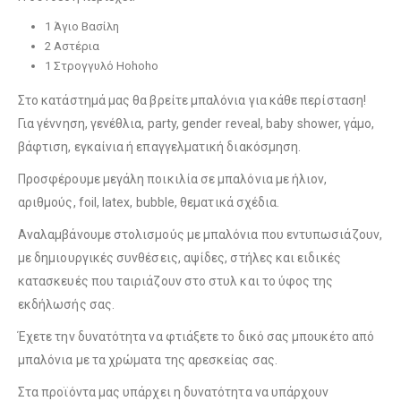
1 Άγιο Βασίλη
Λούτρινο Ροζ 35εκ
(€25.00)
2 Αστέρια
Λούτρινο Κόκκινο 35εκ
(€25.00)
1 Στρογγυλό Hohoho
Στο κατάστημά μας θα βρείτε μπαλόνια για κάθε περίσταση!
Για γέννηση, γενέθλια, party, gender reveal, baby shower, γάμο,
Λούτρινο Γαλάζιο 45εκ
(€37.00)
βάφτιση, εγκαίνια ή επαγγελματική διακόσμηση.
Λούτρινο Λευκό 35εκ
(€25.00)
Προσφέρουμε μεγάλη ποικιλία σε μπαλόνια με ήλιον,
αριθμούς, foil, latex, bubble, θεματικά σχέδια.
Αναλαμβάνουμε στολισμούς με μπαλόνια που εντυπωσιάζουν,
Λούτρινο Ροζ 45εκ
(€37.00)
Λούτρινο Γαλάζιο 35εκ
(€25.00)
με δημιουργικές συνθέσεις, αψίδες, στήλες και ειδικές
κατασκευές που ταιριάζουν στο στυλ και το ύφος της
εκδήλωσής σας.
Λούτρινο Μπεζ 45εκ
(€37.00)
Έχετε την δυνατότητα να φτιάξετε το δικό σας μπουκέτο από
Λούτρινο Ροζ 35εκ
(€25.00)
μπαλόνια με τα χρώματα της αρεσκείας σας.
Στα προϊόντα μας υπάρχει η δυνατότητα να υπάρχουν