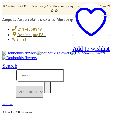
Κλειστά 12–13/4 | Οι παραγγελίες θα εξυπηρετηθούν από Τρίτη 14/4— ✿
✿ ✿ —
Δωρεάν Αποστολή σε όλα τα Μαιευτήρια της Αττικής
211-4058348
Βρείτε μας Εδώ
Wishlist
Add to wishlist
Add to wishlist
Add to wishlist
Add to wishlist
Add to wishlist
Search
Welcome
Sign In / Register