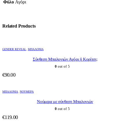
Φύλο
Αγόρι
Related Products
GENDER REVEAL
,
ΜΠΑΛΌΝΙΑ
Σύνθεση Μπαλονιών Αγόρι ή Κορίτσι;
0
out of 5
€
90.00
ΜΠΑΛΌΝΙΑ
,
ΝΟΎΜΕΡΑ
Νούμερα με σύνθεση Μπαλονιών
0
out of 5
€
119.00