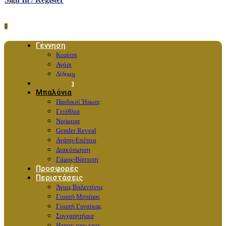
0
Γέννηση
Κορίτσι
Αγόρι
Δίδυμα
Λουλούδια
Μπαλόνια
Παιδικοί Ήρωες
Γενέθλια
Νούμερα
Gender Reveal
Αγάπη-Επέτειο
Διακόσμηση
Γάμος-Βάπτιση
Προσφορές
Περιστάσεις
Άγιος Βαλεντίνος
Γιορτή Μητέρας
Γιορτή Γυναίκας
Συγχαρητήρια
Happy new year