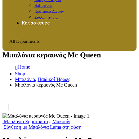
Halloween
Προτάσεις Δώρων
Συλλυπητήρια
Κατασκευές
All Departments
Μπαλόνια κεραυνός Mc Queen
Home
Shop
Μπαλόνια
,
Παιδικοί Ήρωες
Μπαλόνια κεραυνός Mc Queen
Μπαλόνια Σηματοδότης Μακουίν
Σύνθεση με Μπαλόνια Lama στη φύση