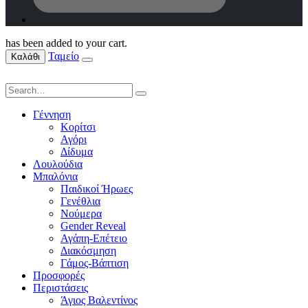
has been added to your cart.
Ταμείο
Καλάθι
Γέννηση
Κορίτσι
Αγόρι
Δίδυμα
Λουλούδια
Μπαλόνια
Παιδικοί Ήρωες
Γενέθλια
Νούμερα
Gender Reveal
Αγάπη-Επέτειο
Διακόσμηση
Γάμος-Βάπτιση
Προσφορές
Περιστάσεις
Άγιος Βαλεντίνος