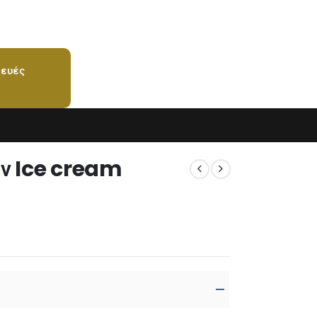
ευές
ν Ice cream