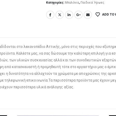
Κατηγορίες:
Μπαλόνια
,
Παιδικοί Ήρωες
ADD TO 
Λούτρινο Λευκό 35εκ
(€25.00)
Ροζ Ελεφαντάκι 21 εκ
(€18.00)
Λούτρινο Γαλάζιο 35εκ
(€25.00)
Λούτρινο Μπεζ 35εκ
(€25.00)
δίδονται στο λεκανοπέδιο Αττικής, μόνο στις περιοχές που εξυπηρε
προϊόντα. Καλέστε μας, να σας δώσουμε την καλύτερη επιλογή για εσ
ιών, των υλικών συσκευασίας αλλά και των συνοδευτικών εξαρτώντ
ψη από κατασκευαστή ή προμηθευτή τότε στο εργαστήριο μας ο έμπει
Λούτρινο Ροζ 35εκ
(€25.00)
ρχει η δυνατότητα να αλλαχτούν τα χρώματα με αποχρώσεις της αρε
Λούτρινο Κόκκινο 35εκ
(€25.00)
με τηλεφωνική επικοινωνία.Τα περισσότερα προϊόντα μας έχουν μεγέ
ριέχουν περισσότερα υλικά ανάλογης αξίας.
Λούτρινο Γαλάζιο 45εκ
(€37.00)
Λούτρινο Λευκό 35εκ
(€25.00)