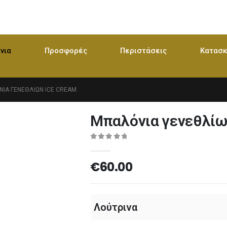
νια
Προσφορές
Περιστάσεις
Κατασκ
ΙΑ ΓΕΝΕΘΛΊΩΝ ICE CREAM
Μπαλόνια γενεθλίω
0
out of 5
€
60.00
Λούτρινα