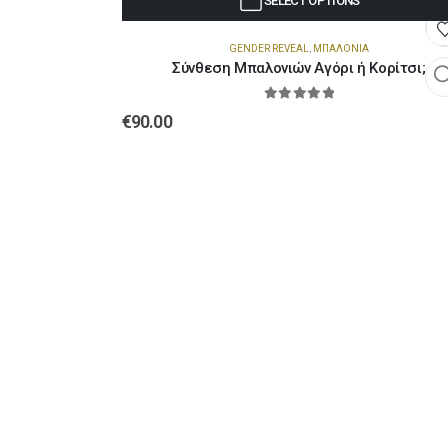
SELECT OPTIONS
GENDER REVEAL
,
ΜΠΑΛΌΝΙΑ
Σύνθεση Μπαλονιών Αγόρι ή Κορίτσι;
0
out of 5
€
90.00