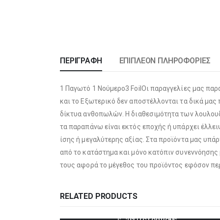
ΠΕΡΙΓΡΑΦΉ
ΕΠΙΠΛΈΟΝ ΠΛΗΡΟΦΟΡΊΕΣ
1 Παγωτό 1 Νούμερο3 FoilΟι παραγγελίες μας παρα
και το Εξωτερικό δεν αποστέλλονται τα δικά μας 
δίκτυα ανθοπωλών. Η διαθεσιμότητα των λουλουδ
τα παραπάνω είναι εκτός εποχής ή υπάρχει έλλει
ίσης ή μεγαλύτερης αξίας. Στα προϊόντα μας υπά
από το κατάστημα και μόνο κατόπιν συνεννόησης 
τους αφορά το μέγεθος του προϊόντος εφόσον πε
RELATED PRODUCTS