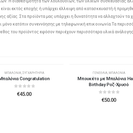
λών. Η διαθεσιμότητα των λουλουδιών, των υλικών συσκευασίας αλ
είναι εκτός εποχής ή υπάρχει έλλειψη από κατασκευαστή ή προμηθε
Λούτρινο Ροζ 35εκ
(€25.00)
ερης αξίας. Στα προϊόντα μας υπάρχει η δυνατότητα να αλλαχτούν τ
Λούτρινο Κόκκινο 35εκ
(€25.00)
αι μόνο κατόπιν συνεννόησης με τηλεφωνική επικοινωνία.Τα περισσό
έγεθος του προϊόντος εφόσον περιέχουν περισσότερα υλικά ανάλογης
Λούτρινο Γαλάζιο 45εκ
(€37.00)
Λούτρινο Λευκό 35εκ
(€25.00)
ΜΠΑΛΌΝΙΑ
,
ΣΥΓΧΑΡΗΤΉΡΙΑ
ΓΕΝΈΘΛΙΑ
,
ΜΠΑΛΌΝΙΑ
Μπαλόνια Congratulation
Μπουκέτο με Μπαλόνια Ha
Λούτρινο Ροζ 45εκ
(€37.00)
Λούτρινο Γαλάζιο 35εκ
(€25.00)
Birthday Ροζ-Χρυσό
0
out of 5
€
45.00
0
out of 5
€
50.00
Λούτρινο Μπεζ 45εκ
(€37.00)
Λούτρινο Ροζ 35εκ
(€25.00)