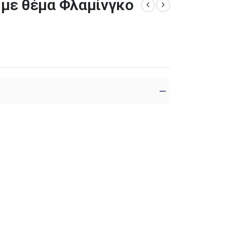
με θέμα Φλαμίνγκο