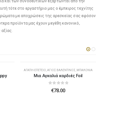
λά και των συνοδευτικών εξαρτώνται από την
υτή τότε στο εργαστήριο μας ο έμπειρος τεχνίτης
α χρώματα με αποχρώσεις της αρεσκείας σας εφόσον
τερα προϊόντα μας έχουν μεγέθη κανονικό,
 αξίας.
ΑΓΆΠΗ-ΕΠΈΤΕΙΟ
,
ΆΓΙΟΣ ΒΑΛΕΝΤΊΝΟΣ
,
ΜΠΑΛΌΝΙΑ
ppy
Μια Αγκαλιά καρδιές Foil
0
out of 5
€
78.00