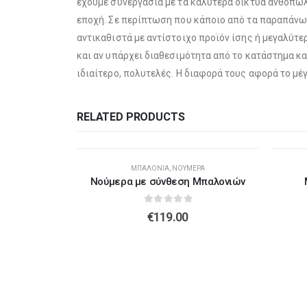
έχουμε συνεργασία με τα καλύτερα δίκτυα ανθοπω
εποχή. Σε περίπτωση που κάποιο από τα παραπάνω 
αντικαθιστά με αντίστοιχο προϊόν ίσης ή μεγαλύτ
και αν υπάρχει διαθεσιμότητα από το κατάστημα κ
ιδιαίτερο, πολυτελές. Η διαφορά τους αφορά το μ
RELATED PRODUCTS
ΜΠΑΛΌΝΙΑ
,
ΝΟΎΜΕΡΑ
Νούμερα με σύνθεση Μπαλονιών
0
out of 5
€
119.00