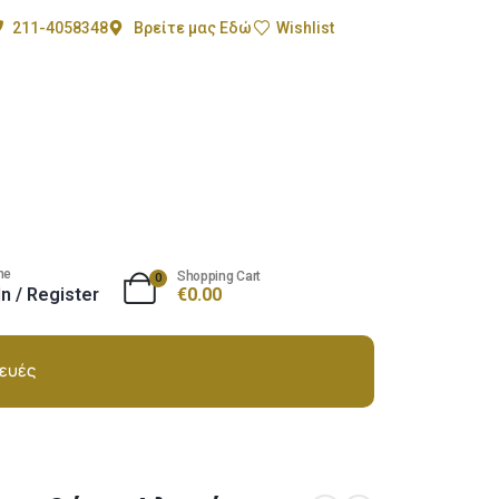
211-4058348
Βρείτε μας Εδώ
Wishlist
me
Shopping Cart
0
In / Register
€
0.00
ευές