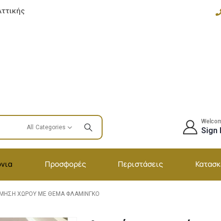
Αττικής
Welco
All Categories
Sign 
νια
Προσφορές
Περιστάσεις
Κατασκ
ΜΗΣΗ ΧΏΡΟΥ ΜΕ ΘΈΜΑ ΦΛΑΜΊΝΓΚΟ