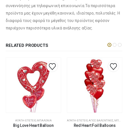
συνεννόησης με τηλεφωνική επικοινωνία.Τα περισσότερα
προϊόντα μας έχουν μεγέθη κανονικό, ιδιαίτερο, πολυτελές. Η
Λούτρινο Λευκό 45εκ
(€37.00)
Λούτρινο Γαλάζιο 45εκ
(€37.00)
διαφορά τους αφορά το μέγεθος του προϊόντος εφόσον
περιέχουν περισσότερα υλικά ανάλογης αξίας.
Λούτρινο Κόκκινο 45εκ
(€37.00)
RELATED PRODUCTS
Λούτρινο Ροζ 45εκ
(€37.00)
Λούτρινο Καφέ ή Λευκό 60-70εκ
(€80.00)
Λούτρινο Μπεζ 45εκ
(€37.00)
Λούτρινο Γίγας 100-140εκ
(€180.00)
Λούτρινο Λευκό 45εκ
(€37.00)
,
ΠΡΟΣΦΟΡΈΣ
ΑΓΆΠΗ-ΕΠΈΤΕΙΟ
,
ΜΠΑΛΌΝΙΑ
ΑΓΆΠΗ-ΕΠΈΤΕΙΟ
,
ΆΓΙΟΣ ΒΑΛΕΝΤΊΝΟΣ
,
ΜΠΑΛΌΝΙΑ
Big Love Heart Balloon
Red Heart Foil Balloons