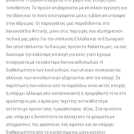
μπαλόνια. Η γιρλάντα έρχεται στο χώρο σας έτοιμη προς
τοποθέτηση. Το προϊόν επιβαρύνεται με επιπλέον εγγύηση για
την βάση και το ποσό επιστρέφεται μόλις η βάση επιστραφεί
Λούτρινο Ροζ 35εκ
(€25.00)
στην έδρα μας. Οι παραγγελίες μας παραδίδονται στο
Λούτρινο Κόκκινο 35εκ
(€25.00)
λεκανοπέδιο Αττικής, μόνο στις περιοχές που εξυπηρετούν
τα δικά μας μέσα. Για την υπόλοιπη Ελλάδα και το Εξωτερικό
δεν αποστέλλονται τα δικά μας προϊόντα. Καλέστε μας, να σας
Λούτρινο Γαλάζιο 45εκ
(€37.00)
δώσουμε την καλύτερη επιλογή για εσάς γιατί έχουμε
Λούτρινο Λευκό 35εκ
(€25.00)
συνεργασία με τα καλύτερα δίκτυα ανθοπωλών. Η
διαθεσιμότητα των λουλουδιών, των υλικών συσκευασίας
αλλά και των συνοδευτικών εξαρτώνται από την εποχή. Σε
Λούτρινο Ροζ 45εκ
(€37.00)
περίπτωση που κάποιο από τα παραπάνω είναι εκτός εποχής
Λούτρινο Γαλάζιο 35εκ
(€25.00)
ή υπάρχει έλλειψη από κατασκευαστή ή προμηθευτή τότε στο
εργαστήριο μας ο έμπειρος τεχνίτης αντικαθιστά με
αντίστοιχο προϊόν ίσης ή μεγαλύτερης αξίας. Στα προϊόντα
Λούτρινο Μπεζ 45εκ
(€37.00)
μας υπάρχει η δυνατότητα να αλλαχτούν τα χρώματα με
Λούτρινο Ροζ 35εκ
(€25.00)
αποχρώσεις της αρεσκείας σας εφόσον και αν υπάρχει
διαθεσιμότητα από το κατάστημα και μόνο κατόπιν