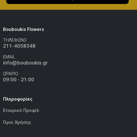
Ελεφαντάκι Ροζ 50εκ
(€70.00)
Bouboukis Flowers
ΤΗΛΕΦΩΝΟ
Καμηλοπάρδαλη 80εκ
(€80.00)
211-4058348
EMAIL
info@bouboukis.gr
ΩΡΑΡΙΟ
09:00 - 21:00
Πληροφορίες
Εταιρικό Προφίλ
Όροι Χρήσης