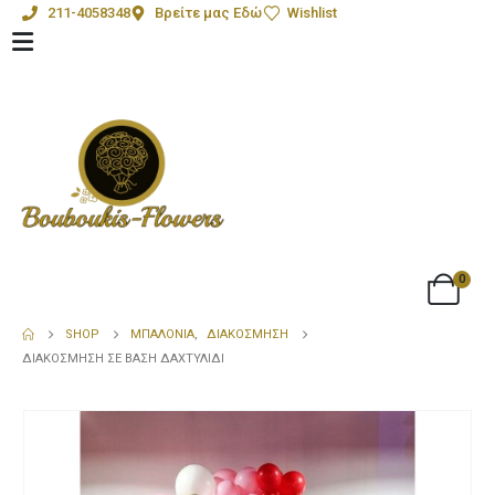
211-4058348
Βρείτε μας Εδώ
Wishlist
0
SHOP
ΜΠΑΛΌΝΙΑ
,
ΔΙΑΚΌΣΜΗΣΗ
ΔΙΑΚΌΣΜΗΣΗ ΣΕ ΒΆΣΗ ΔΑΧΤΥΛΊΔΙ