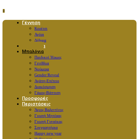
0
Γέννηση
Κορίτσι
Αγόρι
Δίδυμα
Λουλούδια
Μπαλόνια
Παιδικοί Ήρωες
Γενέθλια
Νούμερα
Gender Reveal
Αγάπη-Επέτειο
Διακόσμηση
Γάμος-Βάπτιση
Προσφορές
Περιστάσεις
Άγιος Βαλεντίνος
Γιορτή Μητέρας
Γιορτή Γυναίκας
Συγχαρητήρια
Happy new year