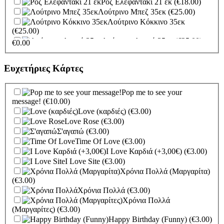
Ροζ Ελεφαντάκι 21 εκ
(€18.00)
(€70.00)
Λούτρινο Μπεζ 35εκ
(€25.00)
Ελεφαντάκι Ροζ 50εκ
(€70.00)
Λούτρινο Κόκκινο 35εκ
Καμηλοπάρδαλη 80εκ
(€80.00)
(€25.00)
Λούτρινο Λευκό 35εκ
(€25.00)
€
0.00
Λούτρινο Γαλάζιο 35εκ
(€25.00)
Λούτρινο Ροζ 35εκ
(€25.00)
Ευχετήριες Κάρτες
Λούτρινο Γαλάζιο 45εκ
(€37.00)
Λούτρινο Ροζ 45εκ
(€37.00)
Λούτρινο Μπεζ 45εκ
(€37.00)
Pop me to see your
Λούτρινο Λευκό 45εκ
(€37.00)
message!
(€10.00)
Λούτρινο Κόκκινο 45εκ
Love (καρδιές)
(€3.00)
(€37.00)
Love Rose
(€3.00)
Λούτρινο Καφέ ή
Σ'αγαπώ
(€3.00)
Λευκό 60-70εκ
(€80.00)
Time Of Love
(€3.00)
Λούτρινο Γίγας 100-140εκ
I Love Καρδιά (+3,00€)
(€3.00)
(€180.00)
I Love Site
(€3.00)
Ελεφαντάκι Γαλάζιο 50εκ
Χρόνια Πολλά (Μαργαρίτα)
(€70.00)
(€3.00)
Ελεφαντάκι Ροζ 50εκ
(€70.00)
Χρόνια Πολλά
(€3.00)
Καμηλοπάρδαλη 80εκ
(€80.00)
Χρόνια Πολλά
(Μαργαρίτες)
(€3.00)
Happy Birthday (Funny)
(€3.00)