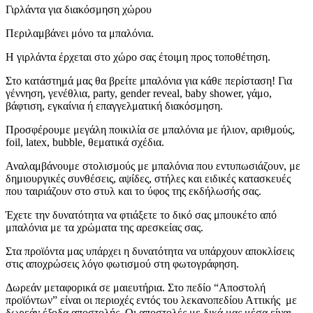
Ήλιον
(€3.00)
Γιρλάντα για διακόσμηση χώρου
Μπαλόνι I Love you με
Περιλαμβάνει μόνο τα μπαλόνια.
Ήλιον
(€3.00)
Μπαλόνι Foil Eye με Ήλιον
Η γιρλάντα έρχεται στο χώρο σας έτοιμη προς τοποθέτηση.
(€10.00)
Μπαλόνι Foil Love ροζ
Στο κατάστημά μας θα βρείτε μπαλόνια για κάθε περίσταση! Για
με Ήλιον
(€10.00)
γέννηση, γενέθλια, party, gender reveal, baby shower, γάμο,
Μπαλόνι
βάφτιση, εγκαίνια ή επαγγελματική διακόσμηση.
Foil I Love You κόκκινο με Ήλιον
(€10.00)
Μπαλόνι Foil Muah με
Προσφέρουμε μεγάλη ποικιλία σε μπαλόνια με ήλιον, αριθμούς,
Ήλιον
(€10.00)
foil, latex, bubble, θεματικά σχέδια.
Μπαλόνι Foil Unicorn
Αναλαμβάνουμε στολισμούς με μπαλόνια που εντυπωσιάζουν, με
με Ήλιον
(€10.00)
δημιουργικές συνθέσεις, αψίδες, στήλες και ειδικές κατασκευές
Μπαλόνι Team
που ταιριάζουν στο στυλ και το ύφος της εκδήλωσής σας.
Bride Latex με Ήλιον
(€3.00)
Μπαλόνι Foil Team
Έχετε την δυνατότητα να φτιάξετε το δικό σας μπουκέτο από
Bride με Ήλιον
(€10.00)
μπαλόνια με τα χρώματα της αρεσκείας σας.
Μπαλόνι Foil Mr &
Mrs με Ήλιον
(€10.00)
Στα προϊόντα μας υπάρχει η δυνατότητα να υπάρχουν αποκλίσεις
Μπαλόνι Foil Get
στις αποχρώσεις λόγο φωτισμού στη φωτογράφηση.
Well Soon με Ήλιον
(€10.00)
Δωρεάν μεταφορικά σε μαιευτήρια. Στο πεδίο “Αποστολή
προϊόντων” είναι οι περιοχές εντός του λεκανοπεδίου Αττικής με
δωρεάν έξοδα αποστολής. Οι αποστολές με δικά μας μέσα είναι