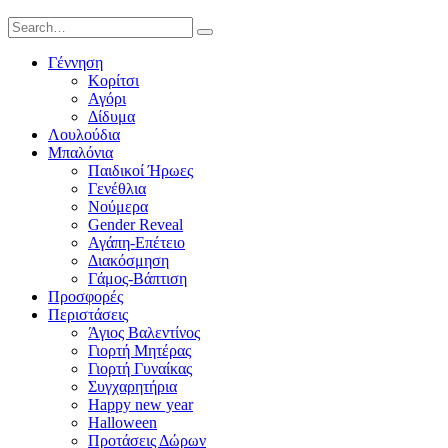
Γέννηση
Κορίτσι
Αγόρι
Δίδυμα
Λουλούδια
Μπαλόνια
Παιδικοί Ήρωες
Γενέθλια
Νούμερα
Gender Reveal
Αγάπη-Επέτειο
Διακόσμηση
Γάμος-Βάπτιση
Προσφορές
Περιστάσεις
Άγιος Βαλεντίνος
Γιορτή Μητέρας
Γιορτή Γυναίκας
Συγχαρητήρια
Happy new year
Halloween
Προτάσεις Δώρων