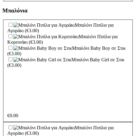
I Love You Dad
(€3.00)
Καπελιέρα με γλυκές
Μητέρα...
(€3.00)
απολαύσεις
(€38.00)
Μπαλόνια
Τούρτα Μπισκότο
(€35.00)
Τούρτα Μπουένο
(€35.00)
Μπαλόνι Πιπίλα για
Τούρτα Καραμέλα
(€35.00)
Αγοράκι
(€3.00)
Τούρτα Ανάμεικτη
(€35.00)
Μπαλόνι Πιπίλα για
Τούρτα Σοκολάτα
(€35.00)
Κοριτσάκι
(€3.00)
Τούρτα Καρδιά Φράουλα
Μπαλόνι Baby Boy σε Στικ
(€35.00)
(€3.00)
Μπαλόνι Baby Girl σε Στικ
(€3.00)
€
0.00
Μπαλόνι Πιπίλα για
Αγοράκι
(€3.00)