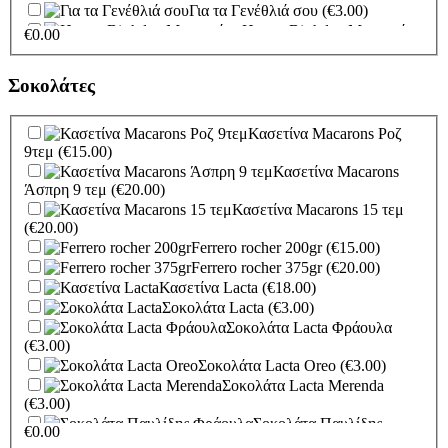
Για τα Γενέθλιά σου
(€3.00)
Happy Birthday Μαργαρίτες
€
0.00
(€3.00)
Party Time Ζωάκια
(€3.00)
Σοκολάτες
Να σας Ζήσει
(Καροτσάκι κορίτσι)
(€3.00)
Να σας Ζήσει
Κασετίνα Macarons Ροζ
(Καροτσάκι αγόρι)
(€3.00)
9τεμ
(€15.00)
Για το μωράκι σας
Κασετίνα Macarons
(Πιπίλα κορίτσι)
(€3.00)
Άσπρη 9 τεμ
(€20.00)
Για το Μωράκι σας
Κασετίνα Macarons 15 τεμ
(Πιπίλα αγόρι)
(€3.00)
(€20.00)
Για Το
Ferrero rocher 200gr
(€15.00)
Νεογέννητο (Πελαργός κορίτσι)
(€3.00)
Ferrero rocher 375gr
(€20.00)
Για Το Νεογέννητο
Κασετίνα Lacta
(€18.00)
(Πελαργός αγόρι)
(€3.00)
Σοκολάτα Lacta
(€3.00)
Για τον Αρραβώνα σας..
(€3.00)
Σοκολάτα Lacta Φράουλα
Κάθε Χαρά και Ευτυχία!
(€3.00)
(€3.00)
Σοκολάτα Lacta Oreo
(€3.00)
Congratulation
(€3.00)
Σοκολάτα Lacta Merenda
Καλές Δουλειές
(€3.00)
(€3.00)
Περαστικά
(€3.00)
Σοκολάτα Παυλίδης
€
0.00
Συλλυπητήρια
(€3.00)
Φράουλα
(€3.00)