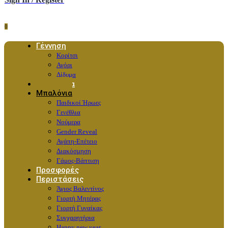
0
Γέννηση
Κορίτσι
Αγόρι
Δίδυμα
Λουλούδια
Μπαλόνια
Παιδικοί Ήρωες
Γενέθλια
Νούμερα
Gender Reveal
Αγάπη-Επέτειο
Διακόσμηση
Γάμος-Βάπτιση
Προσφορές
Περιστάσεις
Άγιος Βαλεντίνος
Γιορτή Μητέρας
Γιορτή Γυναίκας
Συγχαρητήρια
Happy new year