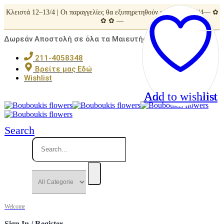
Κλειστά 12–13/4 | Οι παραγγελίες θα εξυπηρετηθούν από Τρίτη 14/4— ✿
✿ ✿ —
Δωρεάν Αποστολή σε όλα τα Μαιευτήρια της Αττικής
211-4058348
Βρείτε μας Εδώ
Wishlist
Add to wishlist
Add to wishlist
Add to wishlist
Add to wishlist
Add to wishlist
Search
Welcome
Sign In / Register