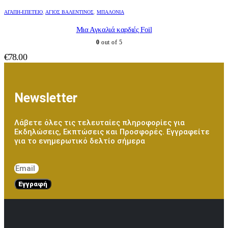
ΑΓΆΠΗ-ΕΠΈΤΕΙΟ
,
ΆΓΙΟΣ ΒΑΛΕΝΤΊΝΟΣ
,
ΜΠΑΛΌΝΙΑ
Μια Αγκαλιά καρδιές Foil
0
out of 5
€
78.00
Newsletter
Λάβετε όλες τις τελευταίες πληροφορίες για
Εκδηλώσεις, Εκπτώσεις και Προσφορές. Εγγραφείτε
για το ενημερωτικό δελτίο σήμερα
Εγγραφή