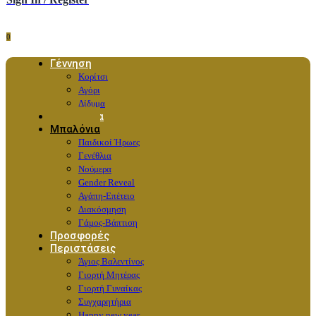
0
Γέννηση
Κορίτσι
Αγόρι
Δίδυμα
Λουλούδια
Μπαλόνια
Παιδικοί Ήρωες
Γενέθλια
Νούμερα
Gender Reveal
Αγάπη-Επέτειο
Διακόσμηση
Γάμος-Βάπτιση
Προσφορές
Περιστάσεις
Άγιος Βαλεντίνος
Γιορτή Μητέρας
Γιορτή Γυναίκας
Συγχαρητήρια
Happy new year