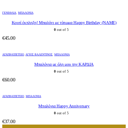
ΓΕΝΈΘΛΙΑ
,
ΜΠΑΛΌΝΙΑ
Κουτί έκπληξη! Μπαλόνι με τύπωμα Happy Birthday (NAME)
0
out of 5
€
45.00
ΑΓΆΠΗ-ΕΠΈΤΕΙΟ
,
ΆΓΙΟΣ ΒΑΛΕΝΤΊΝΟΣ
,
ΜΠΑΛΌΝΙΑ
Μπαλόνια με όλη μου την ΚΑΡΔΙΑ
0
out of 5
€
60.00
ΑΓΆΠΗ-ΕΠΈΤΕΙΟ
,
ΜΠΑΛΌΝΙΑ
Μπαλόνια Happy Anniversary
0
out of 5
€
37.00