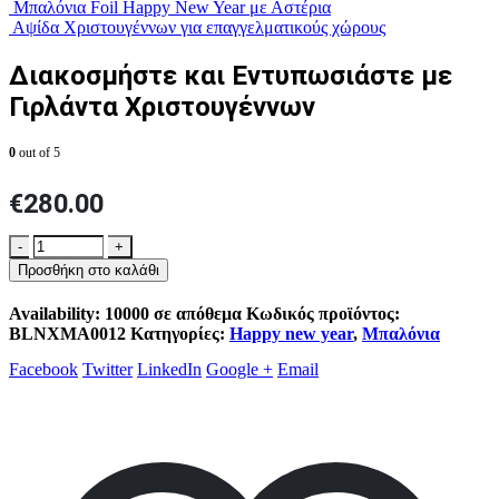
Μπαλόνια Foil Happy New Year με Αστέρια
Αψίδα Χριστουγέννων για επαγγελματικούς χώρους
Διακοσμήστε και Εντυπωσιάστε με
Γιρλάντα Χριστουγέννων
0
out of 5
€
280.00
-
+
Προσθήκη στο καλάθι
Availability:
10000 σε απόθεμα
Κωδικός προϊόντος:
BLNXMA0012
Κατηγορίες:
Happy new year
,
Μπαλόνια
Facebook
Twitter
LinkedIn
Google +
Email