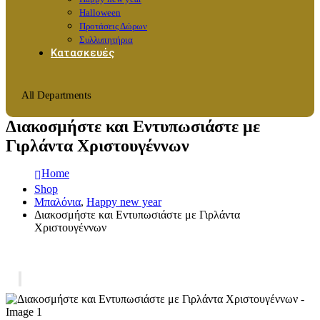
Halloween
Προτάσεις Δώρων
Συλλυπητήρια
Κατασκευές
All Departments
Διακοσμήστε και Εντυπωσιάστε με
Γιρλάντα Χριστουγέννων
Home
Shop
Μπαλόνια
,
Happy new year
Διακοσμήστε και Εντυπωσιάστε με Γιρλάντα
Χριστουγέννων