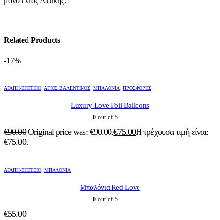
μόνο εντός Αττικής.
Related Products
-17%
ΑΓΆΠΗ-ΕΠΈΤΕΙΟ
,
ΆΓΙΟΣ ΒΑΛΕΝΤΊΝΟΣ
,
ΜΠΑΛΌΝΙΑ
,
ΠΡΟΣΦΟΡΈΣ
Luxury Love Foil Balloons
0
out of 5
€
90.00
Original price was: €90.00.
€
75.00
Η τρέχουσα τιμή είναι:
€75.00.
ΑΓΆΠΗ-ΕΠΈΤΕΙΟ
,
ΜΠΑΛΌΝΙΑ
Μπαλόνια Red Love
0
out of 5
€
55.00