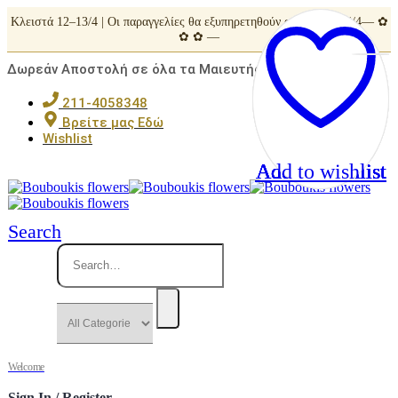
Κλειστά 12–13/4 | Οι παραγγελίες θα εξυπηρετηθούν από Τρίτη 14/4— ✿
✿ ✿ —
Δωρεάν Αποστολή σε όλα τα Μαιευτήρια της Αττικής
211-4058348
Βρείτε μας Εδώ
Wishlist
Add to wishlist
Add to wishlist
Add to wishlist
Add to wishlist
Add to wishlist
Search
Welcome
Sign In / Register