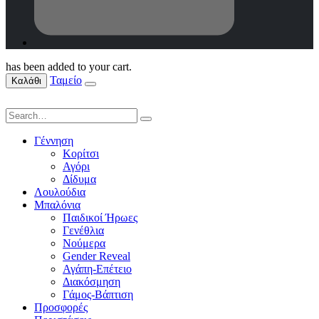
has been added to your cart.
Ταμείο
Καλάθι
Γέννηση
Κορίτσι
Αγόρι
Δίδυμα
Λουλούδια
Μπαλόνια
Παιδικοί Ήρωες
Γενέθλια
Νούμερα
Gender Reveal
Αγάπη-Επέτειο
Διακόσμηση
Γάμος-Βάπτιση
Προσφορές