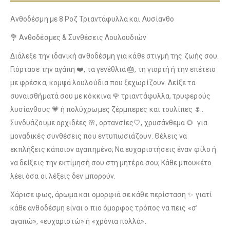
Λούτρινο Γαλάζιο 35εκ
(€25.00)
Λούτρινο Μπεζ 35εκ
(€25.00)
Ανθοδέσμη με 8 Ροζ Τριαντάφυλλα και Λυσίανθο
💐 Ανθοδέσμες & Συνθέσεις Λουλουδιών
Διάλεξε την ιδανική ανθοδέσμη για κάθε στιγμή της ζωής σου.
Λούτρινο Ροζ 35εκ
(€25.00)
Γιόρτασε την αγάπη ❤️, τα γενέθλια 🎂, τη γιορτή ή την επέτειο
Λούτρινο Κόκκινο 35εκ
(€25.00)
με φρέσκα, κομψά λουλούδια που ξεχωρίζουν. Δείξε τα
συναισθήματά σου με κόκκινα 🌹 τριαντάφυλλα, τρυφερούς
λυσίανθους 💗 ή πολύχρωμες ζέρμπερες και τουλίπες 🌷.
Λούτρινο Γαλάζιο 45εκ
(€37.00)
Συνδυάζουμε ορχιδέες 🌸, ορτανσίες🤍, χρυσάνθεμα 🌻 για
Λούτρινο Λευκό 35εκ
(€25.00)
μοναδικές συνθέσεις που εντυπωσιάζουν. Θέλεις να
εκπλήξεις κάποιον αγαπημένο; Να ευχαριστήσεις έναν φίλο ή
να δείξεις την εκτίμησή σου στη μητέρα σου; Κάθε μπουκέτο
λέει όσα οι λέξεις δεν μπορούν.
Λούτρινο Ροζ 45εκ
(€37.00)
Λούτρινο Γαλάζιο 35εκ
(€25.00)
Χάρισε φως, άρωμα και ομορφιά σε κάθε περίσταση ✨ γιατί
κάθε ανθοδέσμη είναι ο πιο όμορφος τρόπος να πεις «σ’
αγαπώ», «ευχαριστώ» ή «χρόνια πολλά».