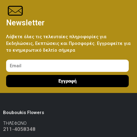
Λούτρινο Λευκό 45εκ
(€37.00)
Newsletter
Ελεφαντάκι Γαλάζιο 50εκ
(€70.00)
Λούτρινο Κόκκινο 45εκ
(€37.00)
Λάβετε όλες τις τελευταίες πληροφορίες για
Εκδηλώσεις, Εκπτώσεις και Προσφορές. Εγγραφείτε για
το ενημερωτικό δελτίο σήμερα
Ελεφαντάκι Ροζ 50εκ
(€70.00)
Λούτρινο Καφέ ή Λευκό 60-70εκ
(€80.00)
Εγγραφή
Καμηλοπάρδαλη 80εκ
(€80.00)
Λούτρινο Γίγας 100-140εκ
(€180.00)
Bouboukis Flowers
ΤΗΛΕΦΩΝΟ
211-4058348
Ελεφαντάκι Γαλάζιο 50εκ
(€70.00)