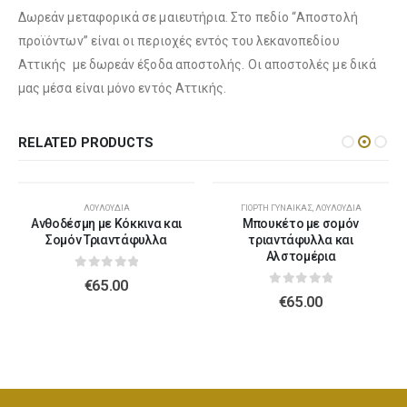
Λούτρινο Μπεζ 45εκ
(€37.00)
Δωρεάν μεταφορικά σε μαιευτήρια. Στο πεδίο “Αποστολή
Λούτρινο Ροζ 35εκ
(€25.00)
προϊόντων” είναι οι περιοχές εντός του λεκανοπεδίου
Αττικής με δωρεάν έξοδα αποστολής. Οι αποστολές με δικά
μας μέσα είναι μόνο εντός Αττικής.
Λούτρινο Λευκό 45εκ
(€37.00)
Λούτρινο Γαλάζιο 45εκ
(€37.00)
RELATED PRODUCTS
Λούτρινο Κόκκινο 45εκ
(€37.00)
ΛΟΥΛΟΎΔΙΑ
ΓΙΟΡΤΉ ΓΥΝΑΊΚΑΣ
,
ΛΟΥΛΟΎΔΙΑ
Λούτρινο Ροζ 45εκ
(€37.00)
Ανθοδέσμη με Κόκκινα και
Μπουκέτο με σομόν
Σομόν Τριαντάφυλλα
τριαντάφυλλα και
Αλστομέρια
0
out of 5
€
65.00
0
out of 5
Λούτρινο Καφέ ή Λευκό 60-70εκ
(€80.00)
€
65.00
Λούτρινο Μπεζ 45εκ
(€37.00)
Λούτρινο Γίγας 100-140εκ
(€180.00)