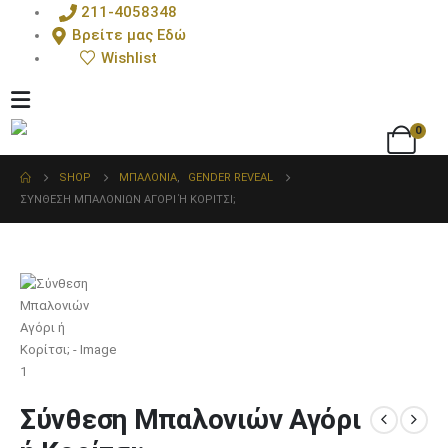
211-4058348
Βρείτε μας Εδώ
Wishlist
0
SHOP
ΜΠΑΛΌΝΙΑ
,
GENDER REVEAL
ΣΎΝΘΕΣΗ ΜΠΑΛΟΝΙΏΝ ΑΓΌΡΙ Ή ΚΟΡΊΤΣΙ;
Σύνθεση Μπαλονιών Αγόρι