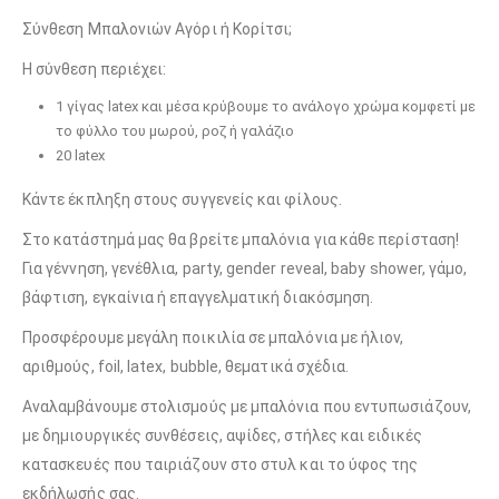
Σύνθεση Μπαλονιών Αγόρι ή Κορίτσι;
Η σύνθεση περιέχει:
1 γίγας latex και μέσα κρύβουμε το ανάλογο χρώμα κομφετί με
το φύλλο του μωρού, ροζ ή γαλάζιο
20 latex
Κάντε έκπληξη στους συγγενείς και φίλους.
Στο κατάστημά μας θα βρείτε μπαλόνια για κάθε περίσταση!
Για γέννηση, γενέθλια, party, gender reveal, baby shower, γάμο,
βάφτιση, εγκαίνια ή επαγγελματική διακόσμηση.
Προσφέρουμε μεγάλη ποικιλία σε μπαλόνια με ήλιον,
αριθμούς, foil, latex, bubble, θεματικά σχέδια.
Αναλαμβάνουμε στολισμούς με μπαλόνια που εντυπωσιάζουν,
με δημιουργικές συνθέσεις, αψίδες, στήλες και ειδικές
κατασκευές που ταιριάζουν στο στυλ και το ύφος της
εκδήλωσής σας.