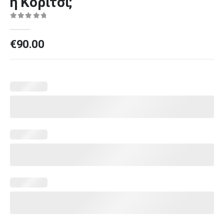
ή Κορίτσι;
0
out of 5
€
90.00