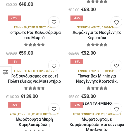
0
out of 5
€
48.00
€
60.00
0
out of 5
€
68.00
€
82.00
-25%
-16%
ΓΈΝΝΗΣΗ
,
ΚΟΡΊΤΣΙ
,
ΠΡΟΣΦΟΡΈΣ
ΓΈΝΝΗΣΗ
,
ΚΟΡΊΤΣΙ
,
ΠΡΟΣΦΟΡΈΣ
Το πρώτο Ροζ Καλωσόρισμα
Δωράκι για το Νεογέννητο
του Μωρού
Κοριτσάκι
0
out of 5
0
out of 5
€
59.00
€
52.00
€
79.00
€
62.00
-13%
-15%
ΓΈΝΝΗΣΗ
,
ΚΟΡΊΤΣΙ
,
ΠΡΟΣΦΟΡΈΣ
ΓΈΝΝΗΣΗ
,
ΚΟΡΊΤΣΙ
,
ΠΡΟΣΦΟΡΈΣ
Ροζ συνδυασμός σε κουτί
Flower Box Minnie για
Πολυτελείας για Μαιευτήριο
Νεογέννητο Κοριτσάκι
0
out of 5
0
out of 5
€
139.00
€
58.00
€
160.00
€
68.00
ΕΞΑΝΤΛΗΜΈΝΟ
-22%
-22%
ΑΓΌΡΙ
,
ΓΈΝΝΗΣΗ
,
ΚΟΡΊΤΣΙ
,
ΠΡΟΣΦΟΡΈΣ
ΑΓΌΡΙ
,
ΓΈΝΝΗΣΗ
,
ΚΟΡΊΤΣΙ
,
ΠΡΟΣΦΟΡΈΣ
Μωρότουρτα Μικρή
Μωρότουρτα με
Καμηλοπάρδαλη
Καμηλοπάρδαλη και σύννεφο
Μπαλονιών