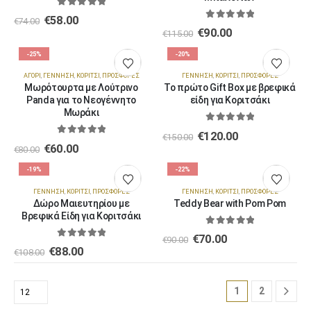
0
out of 5
€
58.00
€
74.00
0
out of 5
€
90.00
€
115.00
-25%
-20%
ΑΓΌΡΙ
,
ΓΈΝΝΗΣΗ
,
ΚΟΡΊΤΣΙ
,
ΠΡΟΣΦΟΡΈΣ
ΓΈΝΝΗΣΗ
,
ΚΟΡΊΤΣΙ
,
ΠΡΟΣΦΟΡΈΣ
Μωρότουρτα με Λούτρινο
Το πρώτο Gift Box με βρεφικά
Panda για το Νεογέννητο
είδη για Κοριτσάκι
Μωράκι
0
out of 5
€
120.00
€
150.00
0
out of 5
€
60.00
€
80.00
-19%
-22%
ΓΈΝΝΗΣΗ
,
ΚΟΡΊΤΣΙ
,
ΠΡΟΣΦΟΡΈΣ
ΓΈΝΝΗΣΗ
,
ΚΟΡΊΤΣΙ
,
ΠΡΟΣΦΟΡΈΣ
Δώρο Μαιευτηρίου με
Teddy Bear with Pom Pom
Βρεφικά Είδη για Κοριτσάκι
0
out of 5
€
70.00
€
90.00
0
out of 5
€
88.00
€
108.00
1
2