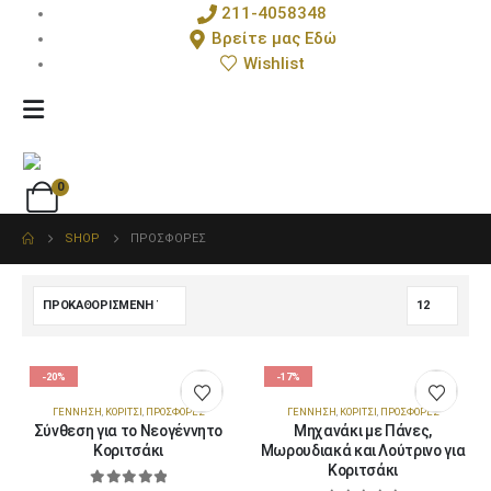
211-4058348
Βρείτε μας Εδώ
Wishlist
0
SHOP
ΠΡΟΣΦΟΡΈΣ
-20%
-17%
ΓΈΝΝΗΣΗ
,
ΚΟΡΊΤΣΙ
,
ΠΡΟΣΦΟΡΈΣ
ΓΈΝΝΗΣΗ
,
ΚΟΡΊΤΣΙ
,
ΠΡΟΣΦΟΡΈΣ
Σύνθεση για το Νεογέννητο
Μηχανάκι με Πάνες,
Κοριτσάκι
Μωρουδιακά και Λούτρινο για
Κοριτσάκι