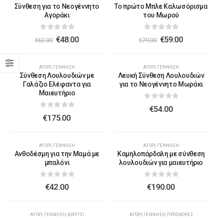
Σύνθεση για το Νεογέννητο
Το πρώτο Μπλε Καλωσόρισμα
Αγοράκι
του Μωρού
0
out of 5
0
out of 5
€
48.00
€
59.00
€
62.00
€
79.00
ΕΞΑΝΤΛΗΜΈΝΟ
ΑΓΌΡΙ
,
ΓΈΝΝΗΣΗ
ΑΓΌΡΙ
,
ΓΈΝΝΗΣΗ
Σύνθεση Λουλουδιών με
Λευκή Σύνθεση Λουλουδιών
Γαλάζιο Ελέφαντα για
για το Νεογέννητο Μωράκι
Μαιευτήριο
0
out of 5
€
54.00
0
out of 5
€
175.00
ΕΞΑΝΤΛΗΜΈΝΟ
ΑΓΌΡΙ
,
ΓΈΝΝΗΣΗ
ΑΓΌΡΙ
,
ΓΈΝΝΗΣΗ
Ανθοδέσμη για την Μαμά με
Καμηλοπάρδαλη με σύνθεση
μπαλόνι
λουλουδιών για μαιευτήριο
0
out of 5
0
out of 5
€
42.00
€
190.00
-15%
ΑΓΌΡΙ
,
ΓΈΝΝΗΣΗ
,
ΚΟΡΊΤΣΙ
ΑΓΌΡΙ
,
ΓΈΝΝΗΣΗ
,
ΠΡΟΣΦΟΡΈΣ