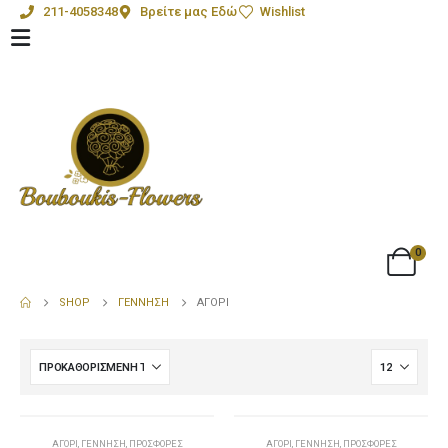
211-4058348
Βρείτε μας Εδώ
Wishlist
0
SHOP
ΓΈΝΝΗΣΗ
ΑΓΌΡΙ
-23%
-25%
ΑΓΌΡΙ
,
ΓΈΝΝΗΣΗ
,
ΠΡΟΣΦΟΡΈΣ
ΑΓΌΡΙ
,
ΓΈΝΝΗΣΗ
,
ΠΡΟΣΦΟΡΈΣ