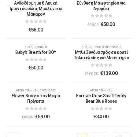
Ανθοδέσμη με 8 Λευκά
Σύνθεση Μαιευτηρίου για
Τριαντάφυλλα, Μπαλόνι και
Αγοράκι
Μάκαρον
0
out of 5
€
58.00
€
68.00
0
out of 5
€
56.00
-13%
ΑΓΌΡΙ
,
ΓΈΝΝΗΣΗ
ΑΓΌΡΙ
,
ΓΈΝΝΗΣΗ
,
ΠΡΟΣΦΟΡΈΣ
Baby's Breath for BOY
Μπλε Συνδυασμός σε κουτί
Πολυτελείας για Μαιευτήριο
0
out of 5
€
50.00
0
out of 5
€
139.00
€
160.00
-14%
ΑΓΌΡΙ
,
ΓΈΝΝΗΣΗ
,
ΠΡΟΣΦΟΡΈΣ
ΑΓΌΡΙ
,
ΓΈΝΝΗΣΗ
Flower Box για τον Μικρό
Forever Rose Small Teddy
Πρίγκιπα
Bear Blue Roses
0
out of 5
0
out of 5
€
59.00
€
34.00
€
69.00